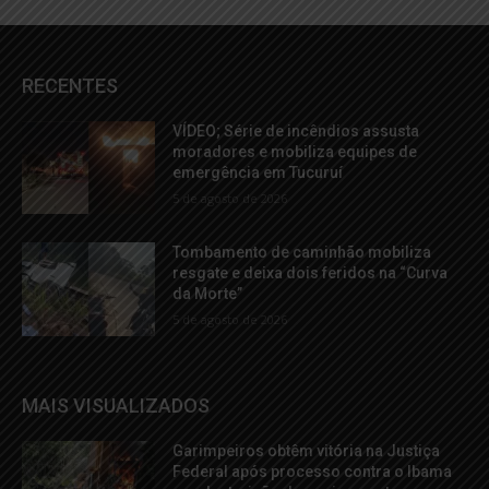
RECENTES
VÍDEO; Série de incêndios assusta
moradores e mobiliza equipes de
emergência em Tucuruí
5 de agosto de 2026
Tombamento de caminhão mobiliza
resgate e deixa dois feridos na “Curva
da Morte”
5 de agosto de 2026
MAIS VISUALIZADOS
Garimpeiros obtêm vitória na Justiça
Federal após processo contra o Ibama