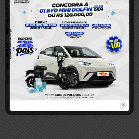
Homem reage a invasão, imobiliza
suspeito e evita possível assalto em
Itaituba
3 de agosto de 2026
Itaituba
Jovem é detido após tentar invadir
residência no bairro Boa Esperança, em
Itaituba
1 de agosto de 2026
Itaituba