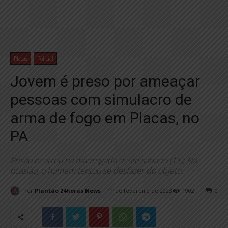
Placas
Policial
Jovem é preso por ameaçar
pessoas com simulacro de
arma de fogo em Placas, no
PA
Prisão ocorreu na madrugada deste sábado (11); Na
ocasião, o homem tentou se desfazer do objeto.
Por
Plantão 24horas News
11 de fevereiro de 2023
1902
0