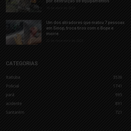
por destruição de equipamentos
19 de abril de 2023
Um dos atiradores que matou 7 pessoas
em Sinop, troca tiros com o Bope e
morre
22 de fevereiro de 2023
CATEGORIAS
Itaituba
3536
Policial
1741
pará
995
acidente
891
Santarém
721