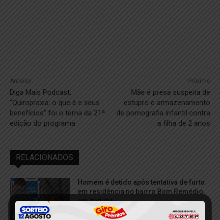
Anterior
Próximo
Diga Mais Podcast:
Mãe é presa suspeita de
“Quiropraxia: o que é e seus
estupro e armazenamento
benefícios” foi o tema da 21ª
de pornografia infantil contra
edição do programa
a filha de 2 anos
RELACIONADOS
Homem é detido após tentativa de furto
em residência no bairro Bom Remédio,
em Itaituba
4 de agosto de 2026
Itaituba