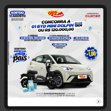
Anterior
Próximo
VÍDEO; Prefeito Nicodemos
Júri em Santarém condena
Aguiar assina progressão
Jussara pela morte de Líbia
salarial de 57 servidores
Tavares por homicídio
municipais
culposo