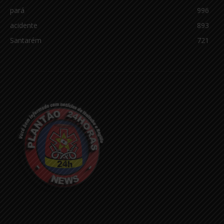
pará
996
acidente
893
Santarém
721