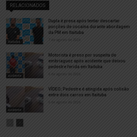
RELACIONADOS
Dupla é presa após tentar descartar
porções de cocaína durante abordagem
da PM em Itaituba
7 de agosto de 2026
Itaituba
Motorista é preso por suspeita de
embriaguez após acidente que deixou
pedestre ferida em Itaituba
6 de agosto de 2026
acidente
VÍDEO; Pedestre é atingida após colisão
entre dois carros em Itaituba
6 de agosto de 2026
acidente