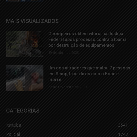
MAIS VISUALIZADOS
Garimpeiros obtêm vitória na Justiça
Federal após processo contra o Ibama
por destruição de equipamentos
19 de abril de 2023
Um dos atiradores que matou 7 pessoas
em Sinop, troca tiros com o Bope e
morre
22 de fevereiro de 2023
CATEGORIAS
Itaituba
3541
Policial
1743