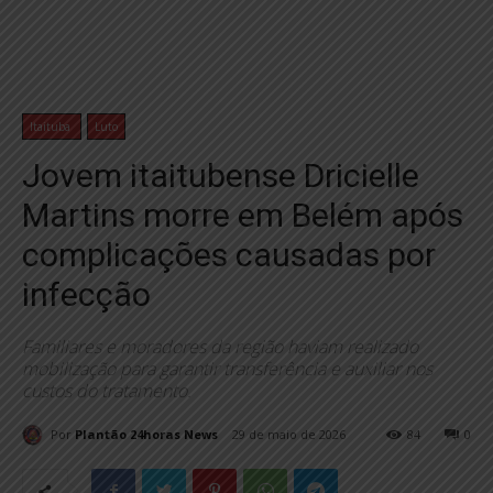
Itaituba
Luto
Jovem itaitubense Dricielle
Martins morre em Belém após
complicações causadas por
infecção
Familiares e moradores da região haviam realizado
mobilização para garantir transferência e auxiliar nos
custos do tratamento.
Por
Plantão 24horas News
29 de maio de 2026
84
0