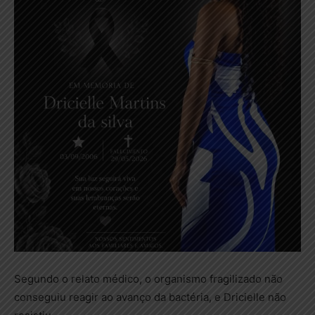
Segundo o relato médico, o organismo fragilizado não
conseguiu reagir ao avanço da bactéria, e Dricielle não