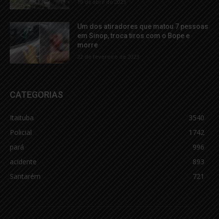
19 de abril de 2023
Um dos atiradores que matou 7 pessoas
em Sinop, troca tiros com o Bope e
morre
22 de fevereiro de 2023
CATEGORIAS
Itaituba
3540
Policial
1742
pará
996
acidente
893
Santarém
721