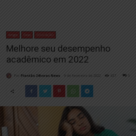
Artigos
Dicas
EDUCAÇÃO
Melhore seu desempenho
acadêmico em 2022
Por
Plantão 24horas News
9 de fevereiro de 2022
637
0