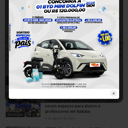
Anterior
Próximo
Foragido da justiça é
Três estratégias para usar
capturado pela PM no Bairro
bem o tempo e atingir seus
Jardim das Araras, em
objetivos em 2022
Itaituba
RELACIONADOS
Escola A Mão Cooperadora é
reinaugurada após ampliação e ganha
novos espaços para alunos e
professores em Itaituba
EDUCAÇÃO
3 de agosto de 2026