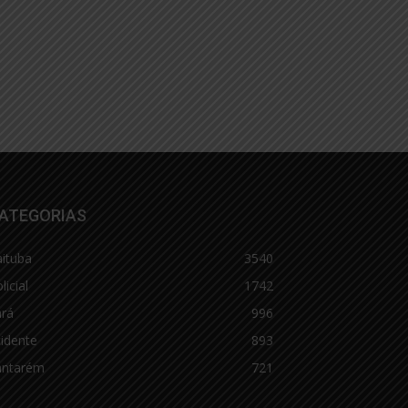
ATEGORIAS
aituba
3540
licial
1742
ará
996
idente
893
antarém
721