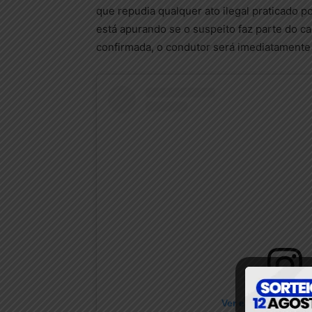
que repudia qualquer ato ilegal praticado p
está apurando se o suspeito faz parte do ca
confirmada, o condutor será imediatamente 
Ver essa foto no I