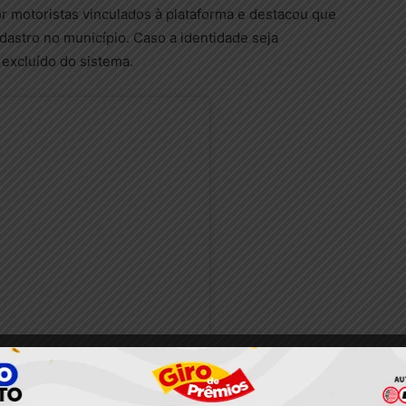
or motoristas vinculados à plataforma e destacou que
dastro no município. Caso a identidade seja
excluído do sistema.
nstagram