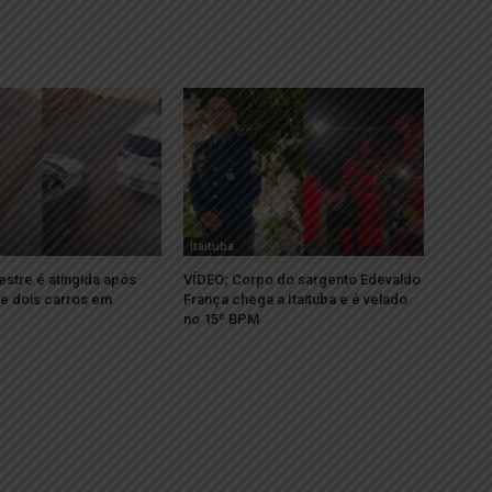
Itaituba
stre é atingida após
VÍDEO; Corpo do sargento Edevaldo
re dois carros em
França chega a Itaituba e é velado
no 15º BPM