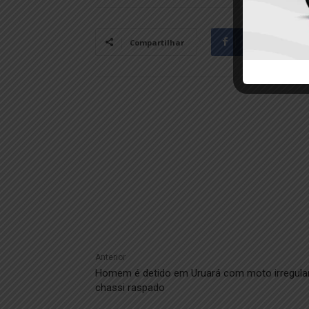
Facebook
Compartilhar
Anterior
Homem é detido em Uruará com moto irregula
chassi raspado