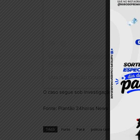
O caso segue sob investigação das autorid
Fonte: Plantão 24horas News
TAGS
Furto
Pará
policia civil
Policia Militar