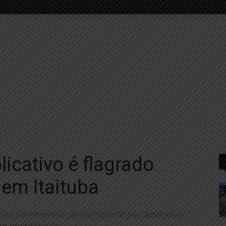
licativo é flagrado
 em Itaituba
ção da empresa de transporte por aplicativo;
m investigação.