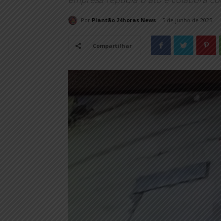
Por
Plantão 24horas News
5 de junho de 2025
Compartilhar