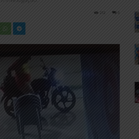
212
0