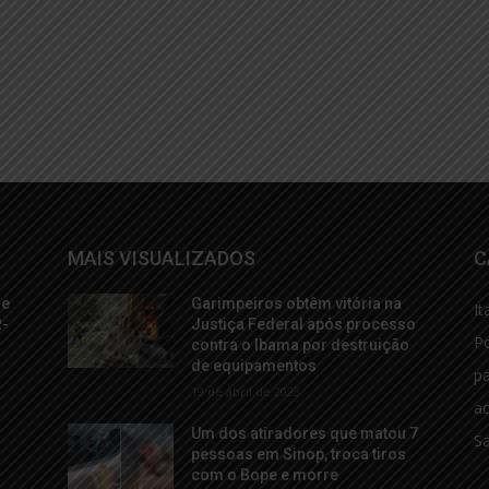
MAIS VISUALIZADOS
C
de
Garimpeiros obtêm vitória na
It
R-
Justiça Federal após processo
Po
contra o Ibama por destruição
de equipamentos
p
19 de abril de 2023
ac
Um dos atiradores que matou 7
S
a
pessoas em Sinop, troca tiros
com o Bope e morre