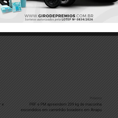
Twitter
Pinterest
Próximo
r e
PRF e PM apreendem 209 kg de maconha
escondidos em caminhão boiadeiro em Anapu