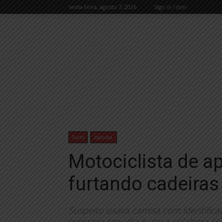
sexta-feira, agosto 7, 2026
Sign in / Join
Furto
Itaituba
Motociclista de ap
furtando cadeiras
Suspeito usava camisa com identifica
empresa repudia o ato e colabora co