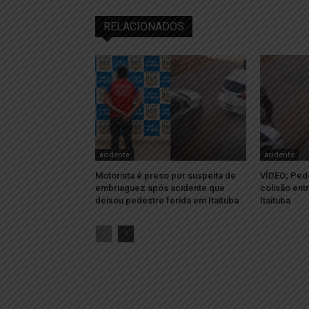
RELACIONADOS
acidente
acidente
Motorista é preso por suspeita de
VÍDEO; Pede
embriaguez após acidente que
colisão ent
deixou pedestre ferida em Itaituba
Itaituba