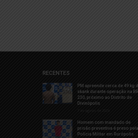
RECENTES
PM apreende cerca de 49 kg 
skank durante operação na B
230, próximo ao Distrito de
Divinópolis
7 de agosto de 2026
Homem com mandado de
prisão preventiva é preso pel
Polícia Militar em Rurópolis