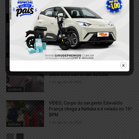
RELACIONADOS
Motorista é preso por suspeita de
embriaguez após acidente que deixou
pedestre ferida em Itaituba
6 de agosto de 2026
acidente
VÍDEO; Pedestre é atingida após colisão
entre dois carros em Itaituba
6 de agosto de 2026
acidente
VÍDEO; Corpo do sargento Edevaldo
França chega a Itaituba e é velado no 15º
BPM
6 de agosto de 2026
Itaituba