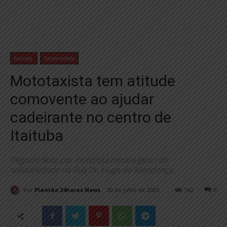
Itaituba
Solidariedade
Mototaxista tem atitude
comovente ao ajudar
cadeirante no centro de
Itaituba
Registro feito por motorista mostra gesto de
solidariedade na Rua Dr. Hugo de Mendonça.
Por
Plantão 24horas News
30 de julho de 2025
162
0