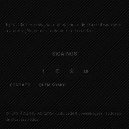
É proibida a reprodução total ou parcial de seu conteúdo sem
a autorização por escrito do autor e / ou editor
SIGA-NOS
CONTATO
QUEM SOMOS
© PLANTÃO 24HORAS NEWS - Publicidade & Comunicações - Todos os
direitos reservados