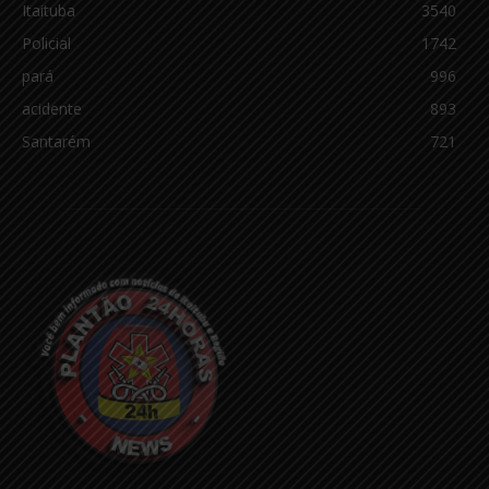
Itaituba
3540
Policial
1742
pará
996
acidente
893
Santarém
721