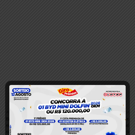
Anterior
Próximo
Briga entre irmãos termina
Menino de 3 anos morre
em morte no bairro Beira Rio,
após cair em poço no quintal
em Tucuruí
de casa em Uruará