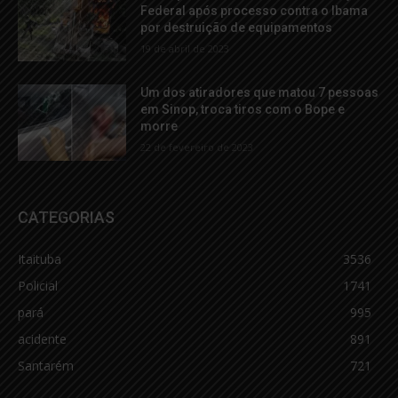
Federal após processo contra o Ibama
por destruição de equipamentos
19 de abril de 2023
Um dos atiradores que matou 7 pessoas
em Sinop, troca tiros com o Bope e
morre
22 de fevereiro de 2023
CATEGORIAS
Itaituba
3536
Policial
1741
pará
995
acidente
891
Santarém
721