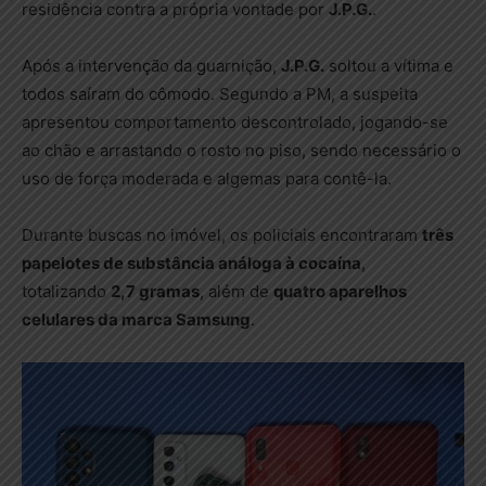
residência contra a própria vontade por
J.P.G.
.
Após a intervenção da guarnição,
J.P.G.
soltou a vítima e
todos saíram do cômodo. Segundo a PM, a suspeita
apresentou comportamento descontrolado, jogando-se
ao chão e arrastando o rosto no piso, sendo necessário o
uso de força moderada e algemas para contê-la.
Durante buscas no imóvel, os policiais encontraram
três
papelotes de substância análoga à cocaína
,
totalizando
2,7 gramas
, além de
quatro aparelhos
celulares da marca Samsung
.