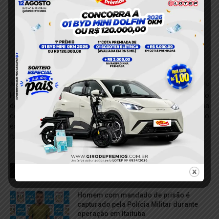
Anterior
Próximo
Homem é conduzido à
Suspeito de furto é detido
delegacia após ser flagrado
após usar cartão da vítima
com pistola de airsoft em
em loja de Novo Progresso
espaço de eventos em
Itaituba
RELACIONADOS
Homem com mandado de prisão é
capturado pela Polícia Militar durante
operação em Itaituba