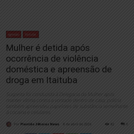
agressão
Itaituba
Mulher é detida após
ocorrência de violência
doméstica e apreensão de
droga em Itaituba
Suspeita foi conduzida à Delegacia da Mulher após
manter vítima contra a vontade dentro de casa; polícia
também apreendeu papelotes de substância semelhante
à cocaína e celulares.
Por
Plantão 24horas News
8 de abril de 2026
82
0