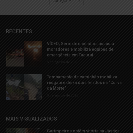
Carregar Mais
RECENTES
VÍDEO; Série de incêndios assusta
moradores e mobiliza equipes de
emergência em Tucuruí
5 de agosto de 2026
Tombamento de caminhão mobiliza
resgate e deixa dois feridos na “Curva
da Morte”
5 de agosto de 2026
MAIS VISUALIZADOS
Garimpeiros obtêm vitória na Justiça