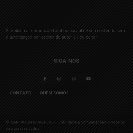
É proibida a reprodução total ou parcial de seu conteúdo sem
a autorização por escrito do autor e / ou editor
SIGA-NOS
CONTATO
QUEM SOMOS
© PLANTÃO 24HORAS NEWS - Publicidade & Comunicações - Todos os
direitos reservados