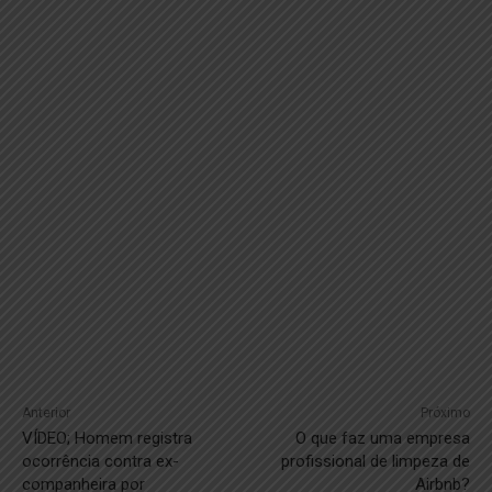
Anterior
Próximo
VÍDEO; Homem registra
O que faz uma empresa
ocorrência contra ex-
profissional de limpeza de
companheira por
Airbnb?