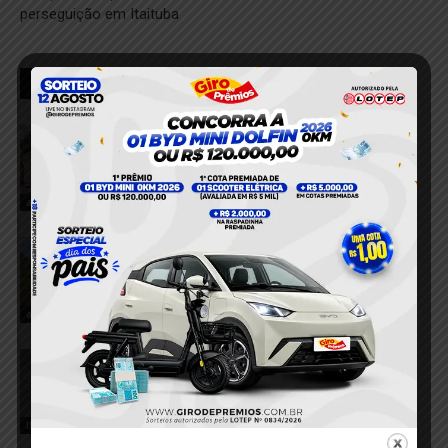
perseguição em Itaituba
RELACIONADOS
VÍDEO; Dois acidentes mobilizam
equipes de resgate e deixam três
feridos em Itaituba
8 de agosto de 2026
acidente
VÍDEO; Motorista perde controle e
caminhonete tomba na Estrada Norte-
Sul
8 de agosto de 2026
acidente
VÍDEO; Jovem de 20 anos denuncia
tentativa de estupro dentro de casa em
comunidade rural de Itaituba
8 de agosto de 2026
Itaituba