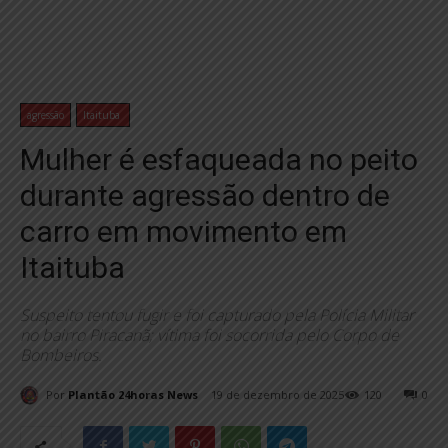
agressão
Itaituba
Mulher é esfaqueada no peito
durante agressão dentro de
carro em movimento em
Itaituba
Suspeito tentou fugir e foi capturado pela Polícia Militar
no bairro Piracanã; vítima foi socorrida pelo Corpo de
Bombeiros.
Por
Plantão 24horas News
19 de dezembro de 2025
120
0