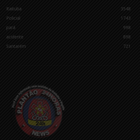
Itaituba
3548
Policial
1743
pará
998
acidente
898
Santarém
721