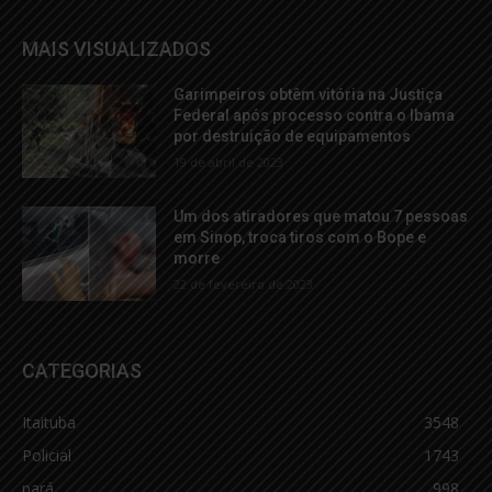
MAIS VISUALIZADOS
Garimpeiros obtêm vitória na Justiça
Federal após processo contra o Ibama
por destruição de equipamentos
19 de abril de 2023
Um dos atiradores que matou 7 pessoas
em Sinop, troca tiros com o Bope e
morre
22 de fevereiro de 2023
CATEGORIAS
Itaituba
3548
Policial
1743
pará
998