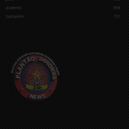
acidente
898
Santarém
721