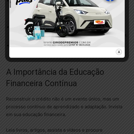
Pegar empréstimos desnecessários: Só contraia
dívidas se for realmente preciso e se tiver certeza da
sua capacidade de pagamento.
Cair em golpes: Desconfie de promessas de “crédito
fácil” ou “empréstimo para negativados” sem consulta.
Não acompanhar suas finanças: Crie um orçamento e
controle seus gastos para evitar novas dívidas.
A Importância da Educação
Financeira Contínua
Reconstruir o crédito não é um evento único, mas um
processo contínuo de aprendizado e adaptação. Invista
em sua educação financeira.
Leia livros, artigos, assista a vídeos e procure