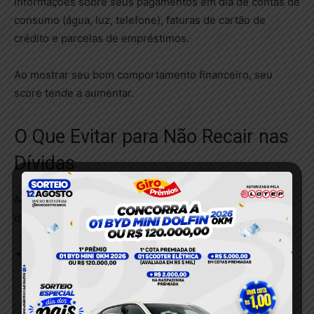
informações sobre seus pagamentos em dia de contas de
consumo (água, luz, telefone), faturas de cartão de
crédito e parcelas de empréstimos.
Ao mostrar seu bom comportamento financeiro, seu
score tende a aumentar.
O Que Evitar para Não Recair nas
Dívidas
A fase de reconstrução exige paciência e, acima de tudo,
disciplina. Evite os seguintes erros:
Fazer muitas solicitações de crédito de uma vez: Isso
pode ser visto como um sinal de desespero e reduzir
seu score.