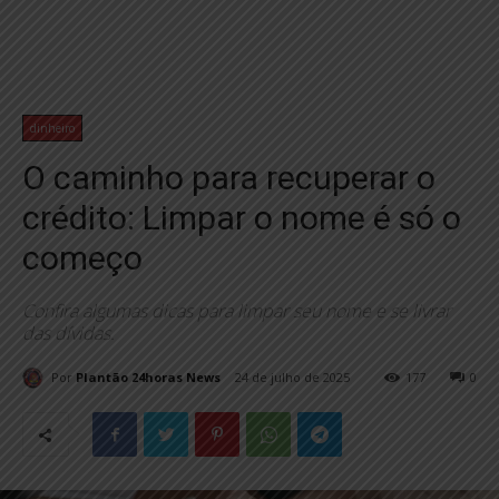
dinheiro
O caminho para recuperar o
crédito: Limpar o nome é só o
começo
Confira algumas dicas para limpar seu nome e se livrar
das dívidas.
Por
Plantão 24horas News
24 de julho de 2025
177
0