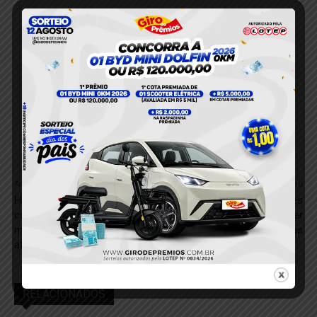
Anterior
Próximo
Hospital Regional em Marabá
O segredo de influenciadores
comemora 18 anos com
de sucesso: como manter
mais de 6 milhões de
seguidores engajados
atendimentos
RELACIONADOS