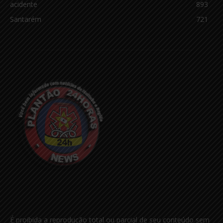
acidente
893
Santarém
721
É proibida a reprodução total ou parcial de seu conteúdo sem