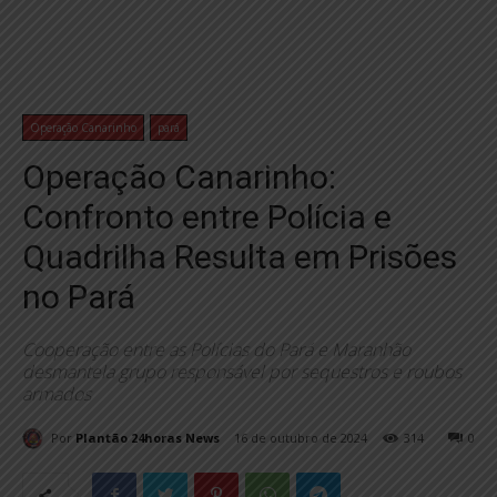
Operação Canarinho
pará
Operação Canarinho:
Confronto entre Polícia e
Quadrilha Resulta em Prisões
no Pará
Cooperação entre as Polícias do Pará e Maranhão
desmantela grupo responsável por sequestros e roubos
armados
Por
Plantão 24horas News
16 de outubro de 2024
314
0