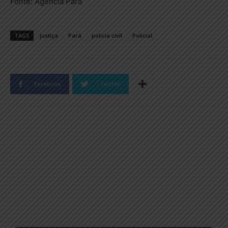
Fonte: Agência Pará
TAGS
justiça
Pará
policia civil
Policial
Facebook
Twitter