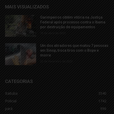
MAIS VISUALIZADOS
Garimpeiros obtêm vitória na Justiça
Federal após processo contra o Ibama
por destruição de equipamentos
19 de abril de 2023
Um dos atiradores que matou 7 pessoas
em Sinop, troca tiros com o Bope e
morre
22 de fevereiro de 2023
CATEGORIAS
Itaituba
3540
Policial
1742
pará
996