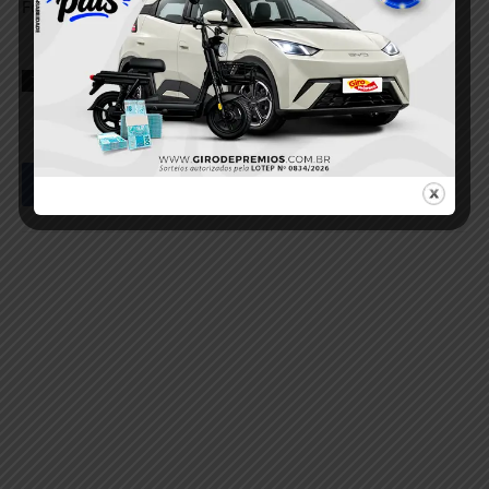
Fonte: Plantão 24horas News – Ascom/PMPA
TAGS
justiça
policia civil
Policia Militar
Policial
Facebook
Twitter