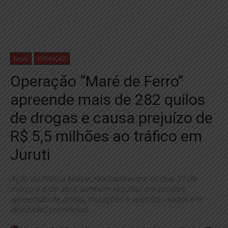
Juruti
OPERAÇÃO
Operação “Maré de Ferro”
apreende mais de 282 quilos
de drogas e causa prejuízo de
R$ 5,5 milhões ao tráfico em
Juruti
Ação da Polícia Militar, realizada entre os dias 31 de
março e 6 de abril, também resultou em prisões,
apreensão de armas, munições e veículos usados em
atividades criminosas.