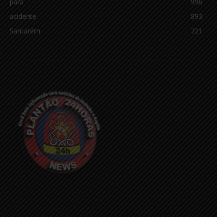
pará
996
acidente
893
Santarém
721