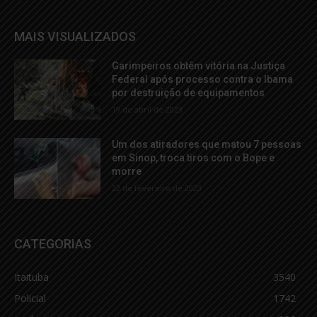
MAIS VISUALIZADOS
Garimpeiros obtêm vitória na Justiça
Federal após processo contra o Ibama
por destruição de equipamentos
19 de abril de 2023
Um dos atiradores que matou 7 pessoas
em Sinop, troca tiros com o Bope e
morre
22 de fevereiro de 2023
CATEGORIAS
Itaituba
3540
Policial
1742