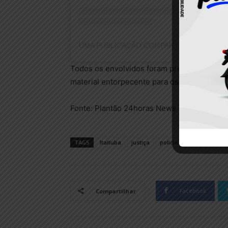
Todos os envolvidos foram presos e encamin
material entorpecente para os procedimento
Fonte: Plantão 24horas News
TAGS
Itaituba
justiça
policia civil
Policia Mi
Facebook
Compartilhar