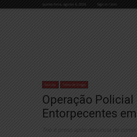
quinta-feira, agosto 6, 2026
Sign in / Join
Itaituba
Tráfico de Drogas
Operação Policial
Entorpecentes em 
Trio é preso após denúncia de comérci