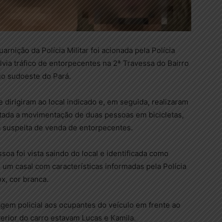
rnição da Polícia Militar foi acionada pela Polícia
via tráfico de entorpecentes na 2ª Travessa do Bairro
 no sudoeste do Pará.
 dirigiram ao local indicado e, em seguida, realizaram
tada a movimentação de duas pessoas em bicicletas,
a suspeita de venda de entorpecentes.
soa foi vista saindo do local e identificada como
, um casal com características informadas pela Polícia
x, cor branca.
gem policial aos ocupantes do veículo em frente ao
erior do carro estavam Lucas e Kamila.