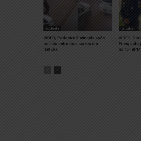
acidente
Itaituba
VÍDEO; Pedestre é atingida após
VÍDEO; Cor
colisão entre dois carros em
França cheg
Itaituba
no 15º BPM