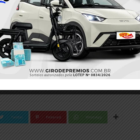
UMA PUBLICAÇÃO COMPARTILHADA POR PLANTÃO 24HORAS NEWS (@PLANTAO24HORASNEWS)
hados para a 19ª Seccional da Polícia Civil junto ao
s legais cabíveis.
litar
Policial
Twitter
Pinterest
WhatsApp