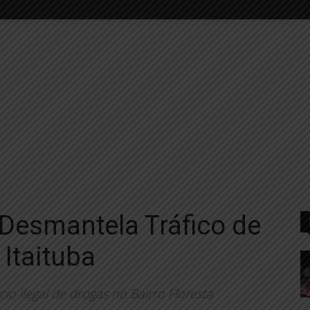
 Desmantela Tráfico de
Itaituba
o ilegal de drogas no Bairro Floresta