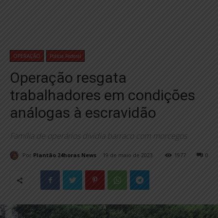
OPERAÇÃO
Polícia Federal
Operação resgata
trabalhadores em condições
análogas à escravidão
Família de operários dividia barraco com morcegos
Por
Plantão 24horas News
19 de maio de 2023
1977
0