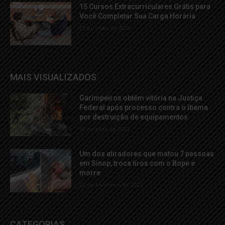
15 Cursos Extracurriculares Grátis para
Você Completar Sua Carga Horária
21 de maio de 2026
MAIS VISUALIZADOS
Garimpeiros obtêm vitória na Justiça
Federal após processo contra o Ibama
por destruição de equipamentos
19 de abril de 2023
Um dos atiradores que matou 7 pessoas
em Sinop, troca tiros com o Bope e
morre
22 de fevereiro de 2023
CATEGORIAS