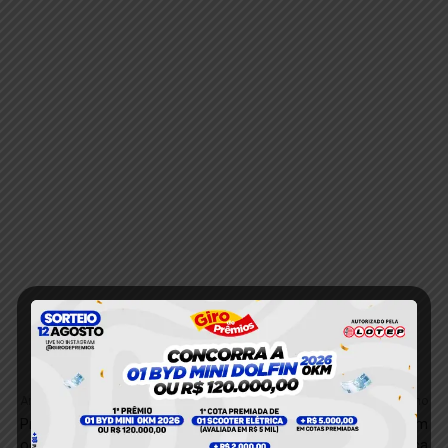
Anterior
Próximo
Produtores rurais e indígenas
Motociclista colide em
ocupam frente da prefeitura
mureta na BR-230 e fica