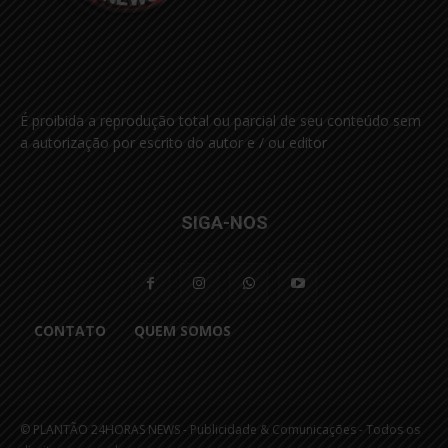
É proibida a reprodução total ou parcial de seu conteúdo sem
a autorização por escrito do autor e / ou editor
SIGA-NOS
CONTATO
QUEM SOMOS
© PLANTÃO 24HORAS NEWS - Publicidade & Comunicações - Todos os