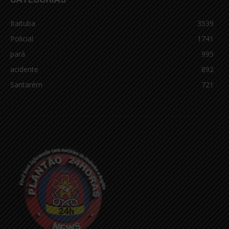
Itaituba
3539
Policial
1741
pará
995
acidente
892
Santarém
721