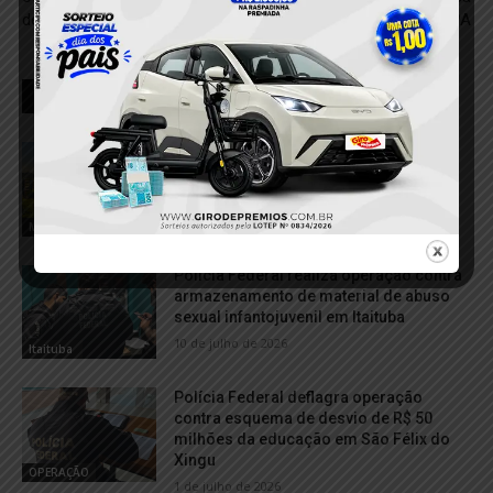
de Jacareacanga, no PA
ferido em Itaituba, no PA
RELACIONADOS
Operação da Polícia Federal mira
esquema de destruição ambiental em
Uruará
4 de agosto de 2026
Meio Ambiente
Polícia Federal realiza operação contra
armazenamento de material de abuso
sexual infantojuvenil em Itaituba
10 de julho de 2026
Itaituba
Polícia Federal deflagra operação
contra esquema de desvio de R$ 50
milhões da educação em São Félix do
Xingu
OPERAÇÃO
1 de julho de 2026