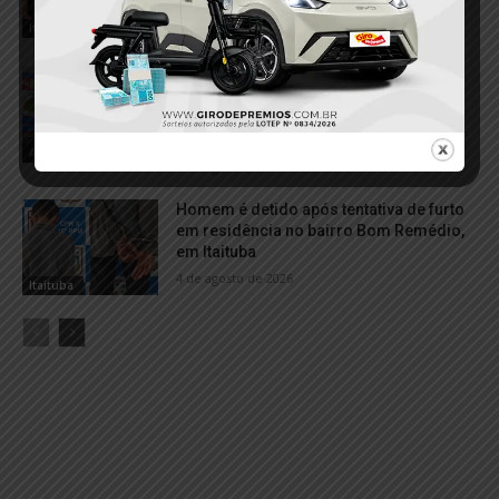
7 de agosto de 2026
Itaituba
Dois homens são conduzidos à
delegacia por suspeita de fornecer
bebida alcoólica a adolescentes em
Aveiro
Aveiro
6 de agosto de 2026
Homem é detido após tentativa de furto
em residência no bairro Bom Remédio,
em Itaituba
4 de agosto de 2026
Itaituba