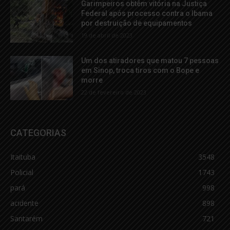
Garimpeiros obtêm vitória na Justiça
Federal após processo contra o Ibama
por destruição de equipamentos
19 de abril de 2023
Um dos atiradores que matou 7 pessoas
em Sinop, troca tiros com o Bope e
morre
22 de fevereiro de 2023
CATEGORIAS
Itaituba
3548
Policial
1743
pará
998
acidente
898
Santarém
721