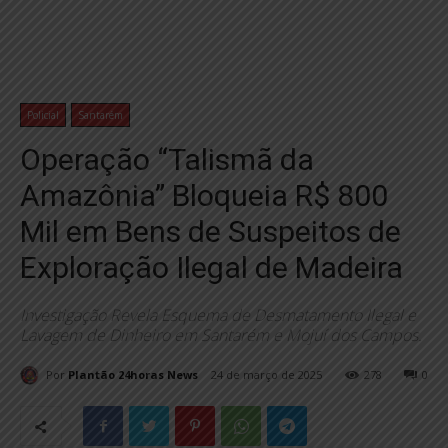
Policial
Santarém
Operação “Talismã da
Amazônia” Bloqueia R$ 800
Mil em Bens de Suspeitos de
Exploração Ilegal de Madeira
Investigação Revela Esquema de Desmatamento Ilegal e
Lavagem de Dinheiro em Santarém e Mojuí dos Campos.
Por
Plantão 24horas News
24 de março de 2025
278
0