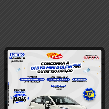
Anterior
Próximo
Jovem é Assassinado em
Suspeito de Ameaça é Detido
Barbearia no Município de
com Arma em Altamira, PA
Placas
RELACIONADOS
Dupla é presa após tentar descartar
porções de cocaína durante abordagem
da PM em Itaituba