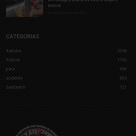
morre
22 de fevereiro de 2023
CATEGORIAS
Itaituba
3540
Policial
1742
pará
996
acidente
893
Santarém
721