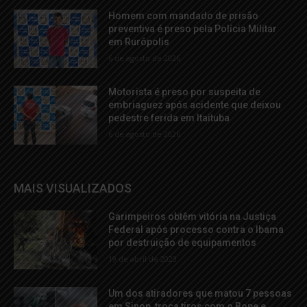
Homem com mandado de prisão
preventiva é preso pela Polícia Militar
em Rurópolis
6 de agosto de 2026
Motorista é preso por suspeita de
embriaguez após acidente que deixou
pedestre ferida em Itaituba
6 de agosto de 2026
MAIS VISUALIZADOS
Garimpeiros obtêm vitória na Justiça
Federal após processo contra o Ibama
por destruição de equipamentos
19 de abril de 2023
Um dos atiradores que matou 7 pessoas
em Sinop, troca tiros com o Bope e