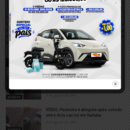
Anterior
Próximo
Vídeo gravado antes do
Homem é encontrado morto
acidente aponta falhas na
em frente à residência no
estrutura do Porto da Uni Z,
bairro Otobeli, em Placas
em Miritituba
RELACIONADOS
Motorista é preso por suspeita de
embriaguez após acidente que deixou
pedestre ferida em Itaituba
6 de agosto de 2026
acidente
VÍDEO; Pedestre é atingida após colisão
entre dois carros em Itaituba
6 de agosto de 2026
acidente