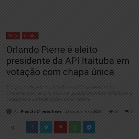
Eleição
Itaituba
Orlando Pierre é eleito
presidente da API Itaituba em
votação com chapa única
Eleição realizada neste sábado (31) aprovou nova
diretoria com ampla maioria; gestão promete fortalecer a
categoria e ampliar ações da entidade.
Por
Plantão 24horas News
31 de janeiro de 2026
99
0