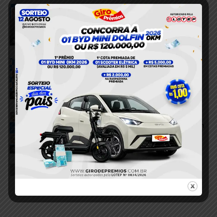
Homem é detido após tentativa de furto
em residência no bairro Bom Remédio,
em Itaituba
4 de agosto de 2026
Itaituba
Homem reage a invasão, imobiliza
suspeito e evita possível assalto em
Itaituba
3 de agosto de 2026
Itaituba
Jovem é detido após tentar invadir
residência no bairro Boa Esperança, em
Itaituba
1 de agosto de 2026
Itaituba