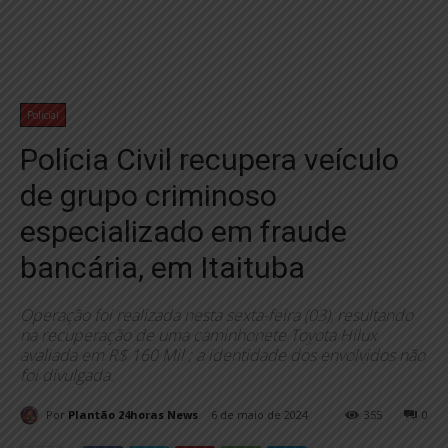
Policial
Polícia Civil recupera veículo
de grupo criminoso
especializado em fraude
bancária, em Itaituba
Operação foi realizada nesta sexta-feira (03), resultando
na recuperação de uma caminhonete Toyota Hilux
avaliada em R$ 160 Mil ; a identidade dos envolvidos não
foi divulgada.
Por
Plantão 24horas News
6 de maio de 2024
355
0