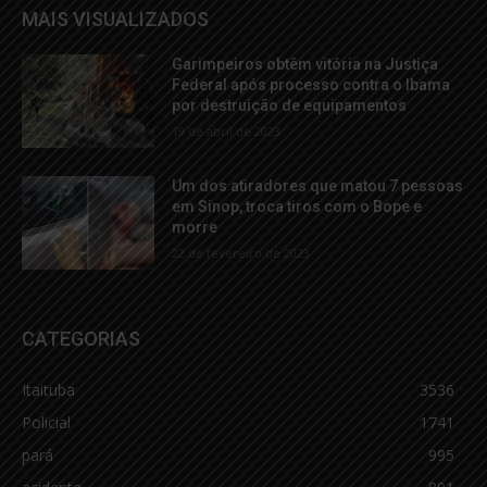
MAIS VISUALIZADOS
Garimpeiros obtêm vitória na Justiça
Federal após processo contra o Ibama
por destruição de equipamentos
19 de abril de 2023
Um dos atiradores que matou 7 pessoas
em Sinop, troca tiros com o Bope e
morre
22 de fevereiro de 2023
CATEGORIAS
Itaituba
3536
Policial
1741
pará
995