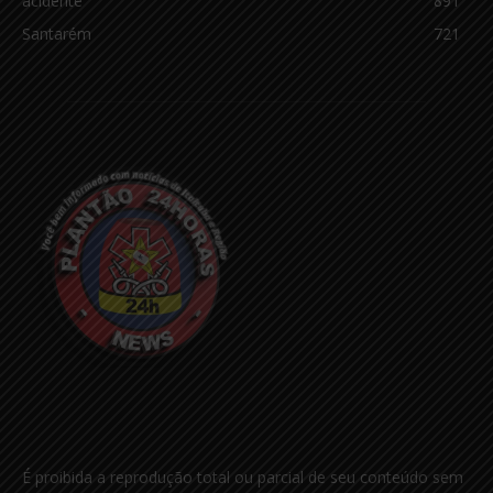
acidente
891
Santarém
721
É proibida a reprodução total ou parcial de seu conteúdo sem