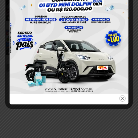
de garimpo ilegal em Santa Maria das
Barreiras
6 de agosto de 2026
Garimpo Ilegal
Dois homens são conduzidos à
delegacia por suspeita de fornecer
bebida alcoólica a adolescentes em
Aveiro
Aveiro
6 de agosto de 2026