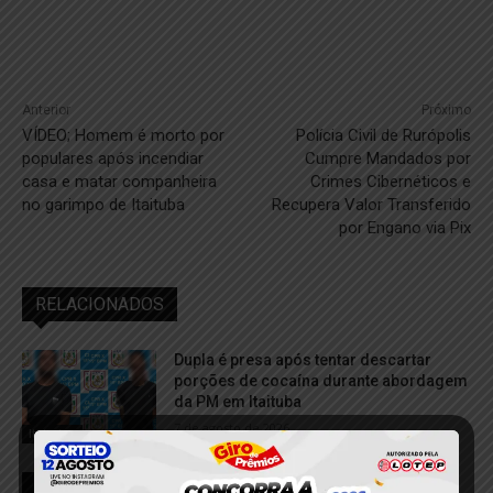
Anterior
Próximo
VÍDEO; Homem é morto por
Polícia Civil de Rurópolis
populares após incendiar
Cumpre Mandados por
casa e matar companheira
Crimes Cibernéticos e
no garimpo de Itaituba
Recupera Valor Transferido
por Engano via Pix
RELACIONADOS
Dupla é presa após tentar descartar
porções de cocaína durante abordagem
da PM em Itaituba
7 de agosto de 2026
Itaituba
Polícia Federal desmantela três frentes