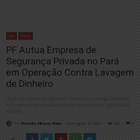
pará
Policial
PF Autua Empresa de
Segurança Privada no Pará
em Operação Contra Lavagem
de Dinheiro
Ação da Operação Rastreio 3 encontrou irregularidades
em transporte de valores e uso de estrutura logística no
estado.
Por
Plantão 24horas News
25 de agosto de 2025
158
0