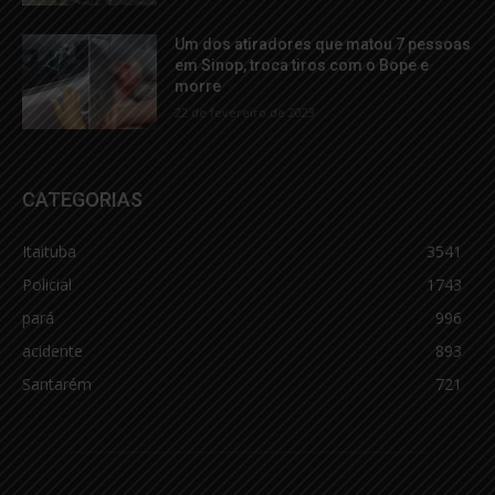
Um dos atiradores que matou 7 pessoas
em Sinop, troca tiros com o Bope e
morre
22 de fevereiro de 2023
CATEGORIAS
Itaituba
3541
Policial
1743
pará
996
acidente
893
Santarém
721