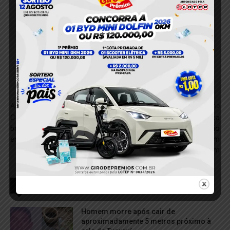
Anterior
Próximo
Confusão é registrada em
53º BIS de Itaituba intensifica
bar no Distrito de Miritituba,
treinamentos para atuação
em Itaituba (PA)
na segurança da COP 30 em
Belém
RELACIONADOS
Homem morre após cair de
aproximadamente 5 metros próximo à