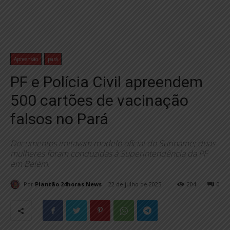
Apreensão
pará
PF e Polícia Civil apreendem
500 cartões de vacinação
falsos no Pará
Documentos imitavam modelo oficial do Suriname; duas
mulheres foram conduzidas à Superintendência da PF
em Belém.
Por
Plantão 24horas News
22 de julho de 2025
204
0