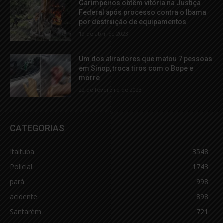
Garimpeiros obtêm vitória na Justiça
Federal após processo contra o Ibama
por destruição de equipamentos
19 de abril de 2023
Um dos atiradores que matou 7 pessoas
em Sinop, troca tiros com o Bope e
morre
22 de fevereiro de 2023
CATEGORIAS
Itaituba
3548
Policial
1743
pará
998
acidente
898
Santarém
721