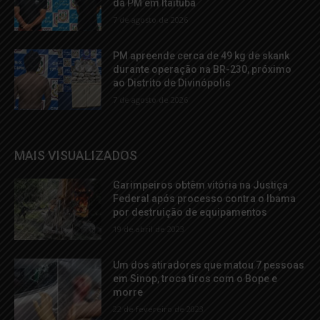
da PM em Itaituba
7 de agosto de 2026
PM apreende cerca de 49 kg de skank
durante operação na BR-230, próximo
ao Distrito de Divinópolis
7 de agosto de 2026
MAIS VISUALIZADOS
Garimpeiros obtêm vitória na Justiça
Federal após processo contra o Ibama
por destruição de equipamentos
19 de abril de 2023
Um dos atiradores que matou 7 pessoas
em Sinop, troca tiros com o Bope e
morre
22 de fevereiro de 2023