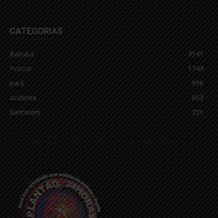
CATEGORIAS
Itaituba
3541
Policial
1743
pará
996
acidente
893
Santarém
721