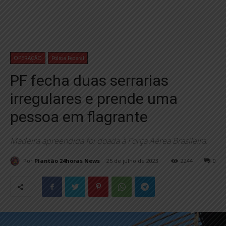
OPERAÇÃO
Policia Federal
PF fecha duas serrarias
irregulares e prende uma
pessoa em flagrante
Madeira apreendida foi doada à Força Aérea Brasileira.
Por
Plantão 24horas News
25 de julho de 2023
2244
0