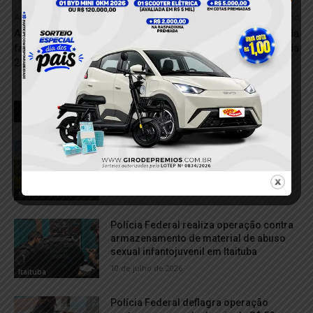
Anterior
Próximo
Avião roubado no garimpo
Homem esfaqueia namorada
faz pouso forçado na BR-
e tenta tirar a própria vida
230
RELACIONADOS
Operação da Polícia Federal mira
esquema de destruição ambiental em
Uruará
4 de agosto de 2026
Meio Ambiente
Polícia Federal realiza operação contra
armazenamento de material de abuso
sexual infantojuvenil em Itaituba
10 de julho de 2026
Itaituba
Polícia Federal deflagra operação