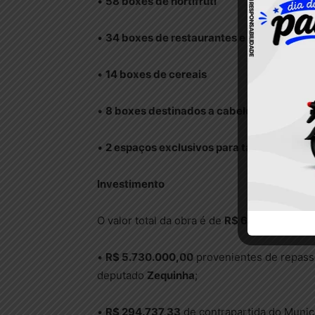
•
58 boxes de hortifrúti
•
34 boxes de restaurantes e lanches
•
14 boxes de cereais
•
8 boxes destinados a cabeleireiros, conf
•
2 espaços exclusivos para taxistas
Investimento
O valor total da obra é de
R$ 6.016.500,00
•
R$ 5.730.000,00
provenientes de repass
deputado
Zequinha
;
•
R$ 294.737,33
de contrapartida do Municí