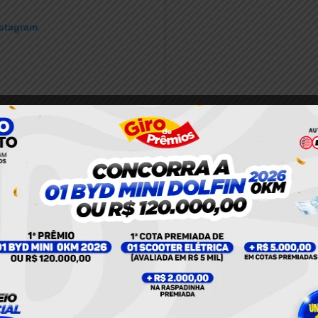
nstagram
UM POST COMPARTILHADO POR PLANTÃO 24HORAS NEWS (@PLANTAO24HORASNEWS)
stribuídos da seguinte forma: