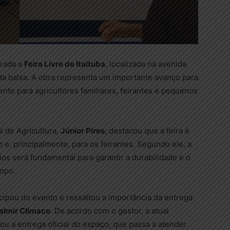
urada a
Feira Livre de Itaituba
, localizada na avenida
da balsa. A obra representa um importante avanço para
nte para agricultores familiares, feirantes e pequenos
l de Agricultura,
Júnior Pires
, destacou que a feira é
 e, principalmente, para os feirantes. Segundo ele, a
os será fundamental para garantir a durabilidade e o
mpo.
ipou do evento e ressaltou a importância da entrega
almir Clímaco
. De acordo com o gestor, a atual
zou a entrega oficial do espaço, que passa a atender