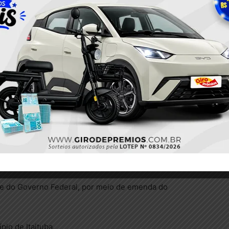
ecções e salão de beleza
, sendo:
e do Governo Federal, por meio de emenda do
pio de Itaituba.