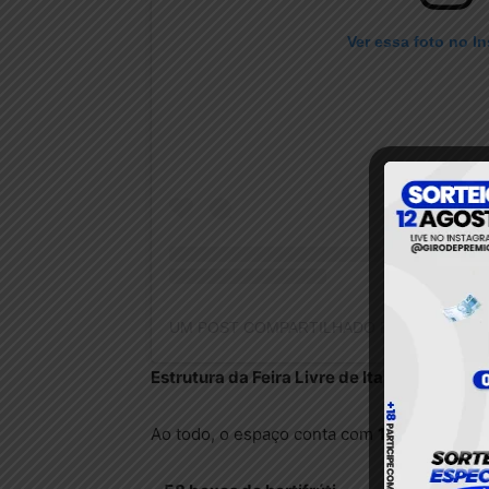
Ver essa foto no I
Estrutura da Feira Livre de Itaituba
Ao todo, o espaço conta com
114 boxes
, di