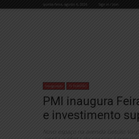
quinta-feira, agosto 6, 2026
Sign in / Join
Inauguração
TV PLANTÃO
PMI inaugura Feir
e investimento su
Novo espaço na avenida Getúlio Vargas
amplia a oferta de serviços à populaç