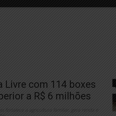
a Livre com 114 boxes
perior a R$ 6 milhões
 fortalece a agricultura familiar, gera renda e
ão.