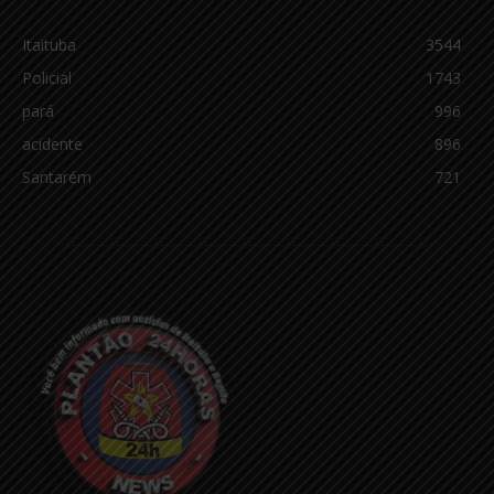
Itaituba
3544
Policial
1743
pará
996
acidente
896
Santarém
721