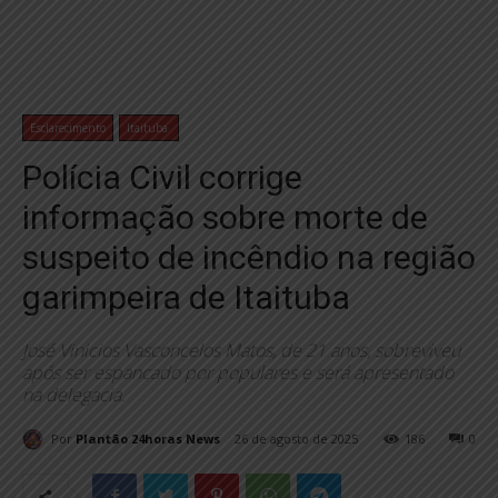
Esclarecimento
Itaituba
Polícia Civil corrige
informação sobre morte de
suspeito de incêndio na região
garimpeira de Itaituba
José Vinicios Vasconcelos Matos, de 21 anos, sobreviveu
após ser espancado por populares e será apresentado
na delegacia.
Por
Plantão 24horas News
26 de agosto de 2025
186
0