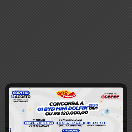
Anterior
Próximo
Tempo que o concreto tem
Como Financiar um
que bater na betoneira: guia
Apartamento na Caixa: Guia