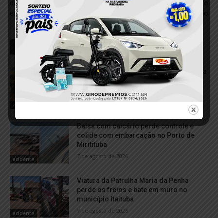
definitivo que evita 90% dos
Completo para Conquistar o
erros
Imóvel Próprio
RELACIONADOS
VÍDEO; Caminhonete arrasta motocicleta
após acidente e deixa duas mulheres
feridas em Itaituba
7 de agosto de 2026
acidente
Balsa com calcário perde controle e
colide com embarcação no Porto de
Miritituba
7 de agosto de 2026
acidente
Viatura da Patrulha Maria da Penha
perde os freios e bate em muro no
município Itaituba
7 de agosto de 2026
acidente