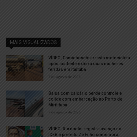
MAIS VISUALIZADOS
VÍDEO; Caminhonete arrasta motocicleta
após acidente e deixa duas mulheres
feridas em Itaituba
7 de agosto de 2026
Balsa com calcário perde controle e
colide com embarcação no Porto de
Miritituba
7 de agosto de 2026
VÍDEO; Rurópolis registra avanço no
IDEB e prefeito Zé Filho comemora