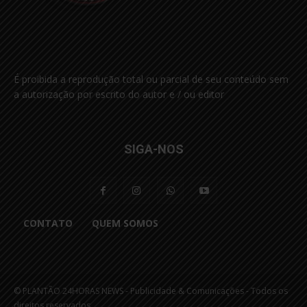
É proibida a reprodução total ou parcial de seu conteúdo sem
a autorização por escrito do autor e / ou editor
SIGA-NOS
CONTATO
QUEM SOMOS
© PLANTÃO 24HORAS NEWS - Publicidade & Comunicações - Todos os
direitos reservados