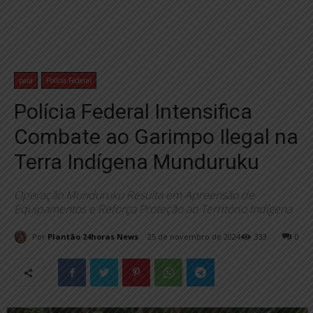
pará
Polícia Federal
Polícia Federal Intensifica
Combate ao Garimpo Ilegal na
Terra Indígena Munduruku
Operação Munduruku Resulta em Apreensão de
Equipamentos e Reforça Proteção ao Território Indígena
Por
Plantão 24horas News
25 de novembro de 2024
333
0