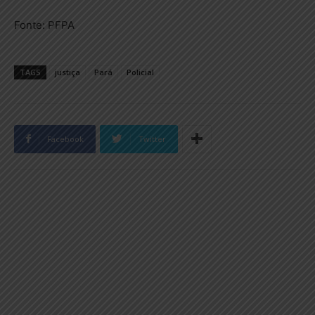
Fonte: PFPA
TAGS
justiça
Pará
Policial
Facebook
Twitter