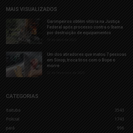
MAIS VISUALIZADOS
Garimpeiros obtêm vitória na Justiça
Federal após processo contra o Ibama
por destruição de equipamentos
19 de abril de 2023
Um dos atiradores que matou 7 pessoas
em Sinop, troca tiros com o Bope e
morre
22 de fevereiro de 2023
CATEGORIAS
Itaituba
3543
Policial
1743
pará
996