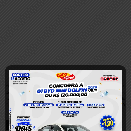
Anterior
Próximo
Jovem é Morto com Disparo
Briga em Fazenda Acaba em
na Cabeça em Medicilândia,
Homicídio na Zona Rural de
Pará
Novo Progresso, no PA
RELACIONADOS