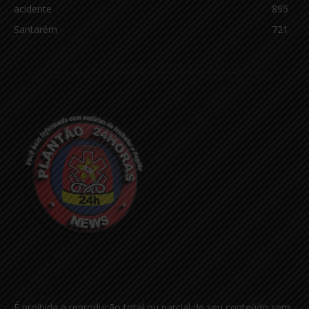
acidente
895
Santarém
721
É proibida a reprodução total ou parcial de seu conteúdo sem