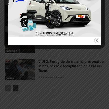
Polícia Federal desmantela três frentes
de garimpo ilegal em Santa Maria das
Barreiras
6 de agosto de 2026
Garimpo Ilegal
VÍDEO; Série de incêndios assusta
moradores e mobiliza equipes de
emergência em Tucuruí
5 de agosto de 2026
Incêndio
VÍDEO; Foragido do sistema prisional de
Mato Grosso é recapturado pela PM em
Tucuruí
5 de agosto de 2026
Justiça