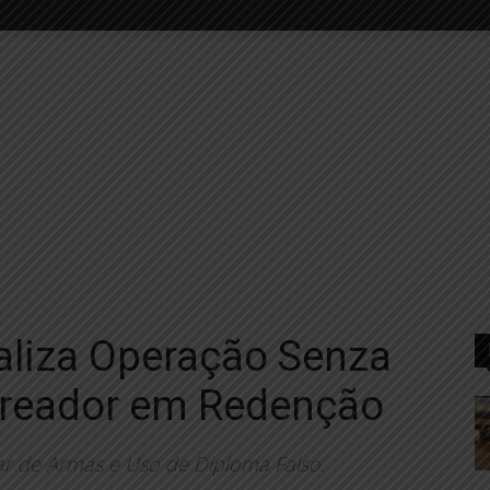
ealiza Operação Senza
Vereador em Redenção
ar de Armas e Uso de Diploma Falso.