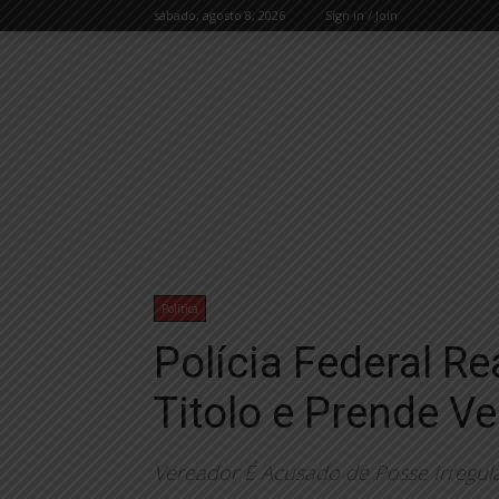
sábado, agosto 8, 2026
Sign in / Join
Política
Polícia Federal R
Titolo e Prende 
Vereador É Acusado de Posse Irregul