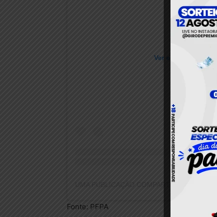
Ver essa foto no I
Fonte: PFPA