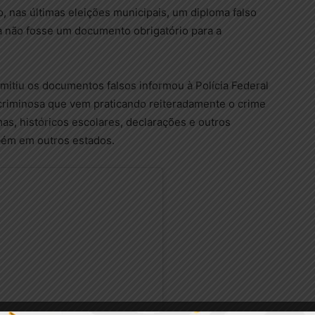
, nas últimas eleições municipais, um diploma falso
a não fosse um documento obrigatório para a
mitiu os documentos falsos informou à Polícia Federal
criminosa que vem praticando reiteradamente o crime
as, históricos escolares, declarações e outros
bém em outros estados.