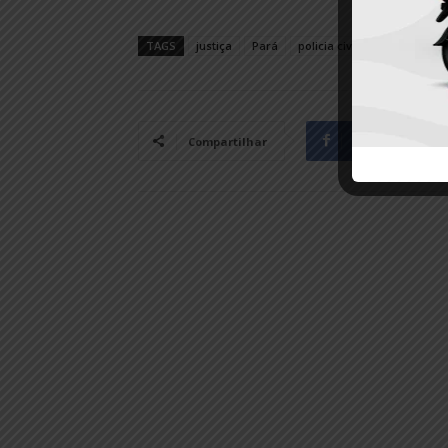
TAGS
justiça
Pará
policia civil
Polícia Fede
Facebook
Compartilhar