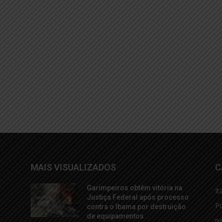
MAIS VISUALIZADOS
C
Garimpeiros obtêm vitória na
It
Justiça Federal após processo
Po
contra o Ibama por destruição
de equipamentos
p