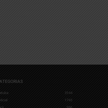
ATEGORIAS
aituba
3544
licial
1743
ará
996