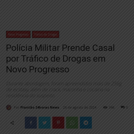
Novo Progresso
Tráfico de Drogas
Polícia Militar Prende Casal
por Tráfico de Drogas em
Novo Progresso
Durante abordagem, foram apreendidos mais de 256g
de ecstasy, além de crack, maconha e cocaína na
residência do suspeito.
Por
Plantão 24horas News
26 de agosto de 2024
346
0