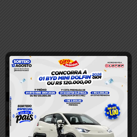
Anterior
Próximo
Vídeo: Homem é
Suspeito de Homicídio é
Assassinato em Motel de
Resgatado de Tentativa de
Soure em Crime Passional
Linchamento em Altamira
RELACIONADOS
Confusão em bar termina com jovem
ferida e duas mulheres conduzidas à
delegacia em Novo Progresso
8 de agosto de 2026
Confusão