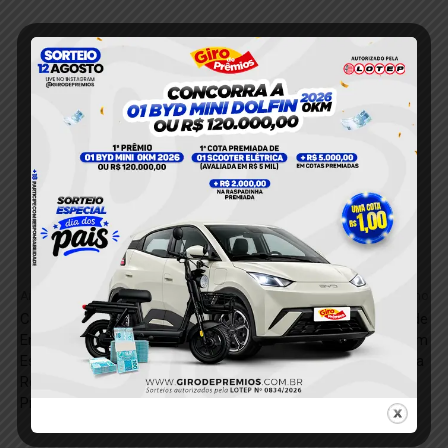
Anterior
Próximo
Corpo de Mulher é
Polícia Militar Prende
Encontrado em Avançado
Suspeito de Homicídio em
Estado de Decomposição na
Região Garimpeira
Região Garimpeira de Novo
Progresso