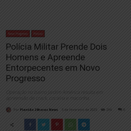
Novo Progresso
Policial
Polícia Militar Prende Dois
Homens e Apreende
Entorpecentes em Novo
Progresso
Operação no bairro Jardim América resulta em
apreensão de crack, cocaína e maconha.
Por
Plantão 24horas News
5 de fevereiro de 2025
296
0