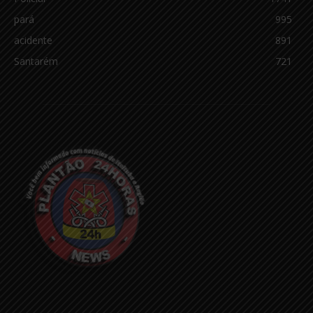
pará
995
acidente
891
Santarém
721