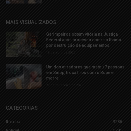
MAIS VISUALIZADOS
Garimpeiros obtêm vitória na Justiça
Federal após processo contra o Ibama
por destruição de equipamentos
19 de abril de 2023
Um dos atiradores que matou 7 pessoas
em Sinop, troca tiros com o Bope e
morre
22 de fevereiro de 2023
CATEGORIAS
Itaituba
3536
Policial
1741