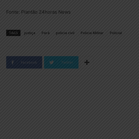
Fonte: Plantão 24horas News
TAGS
justiça
Pará
policia civil
Policia Militar
Policial
Facebook
Twitter