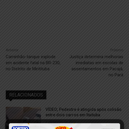
Anterior
Próximo
Caminhão-tanque explode
Justiça determina melhorias
em acidente fatal na BR-230,
imediatas em escolas de
no Distrito de Miritituba
assentamentos em Pacajá,
no Pará
RELACIONADOS
VÍDEO; Pedestre é atingida após colisão
entre dois carros em Itaituba
6 de agosto de 2026
acidente