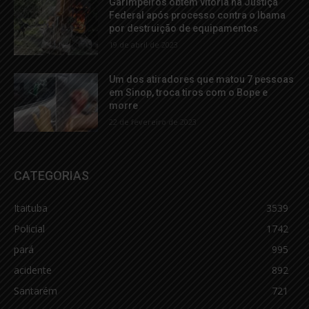
Garimpeiros obtêm vitória na Justiça
Federal após processo contra o Ibama
por destruição de equipamentos
19 de abril de 2023
Um dos atiradores que matou 7 pessoas
em Sinop, troca tiros com o Bope e
morre
22 de fevereiro de 2023
CATEGORIAS
Itaituba
3539
Policial
1742
pará
995
acidente
892
Santarém
721