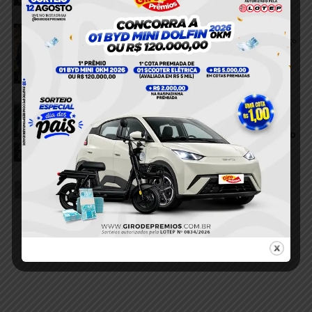
VÍDEO; Corpo do sargento Edevaldo
França chega a Itaituba e é velado no 15º
BPM
6 de agosto de 2026
Itaituba
Homem é preso suspeito de aplicar
golpe de mais de R$ 7 mil com
comprovantes falsos em supermercado
de Itaituba
Estelionato
6 de agosto de 2026