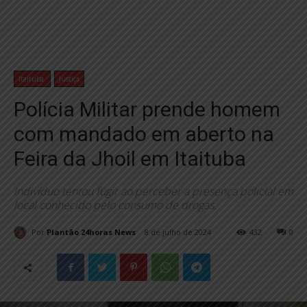
Itaituba
Justiça
Polícia Militar prende homem
com mandado em aberto na
Feira da Jhoil em Itaituba
Indivíduo tentou fugir ao perceber a presença policial em
local conhecido pelo consumo de drogas.
Por
Plantão 24horas News
8 de julho de 2024
432
0