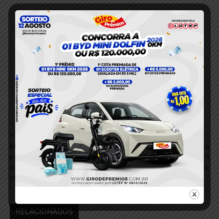
Anterior
Próximo
Mulher é flagrada com 22
Como construir uma rotina
porções de cocaína durante
de decisões acertadas sem
operação da PM em
depender de sorte
comunidade de Itaituba
RELACIONADOS