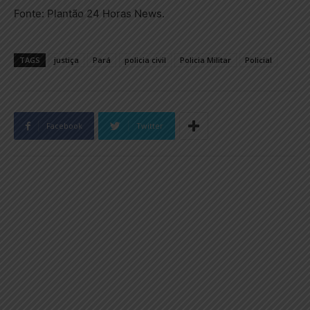
Fonte: Plantão 24 Horas News.
TAGS
justiça
Pará
policia civil
Policia Militar
Policial
Facebook
Twitter