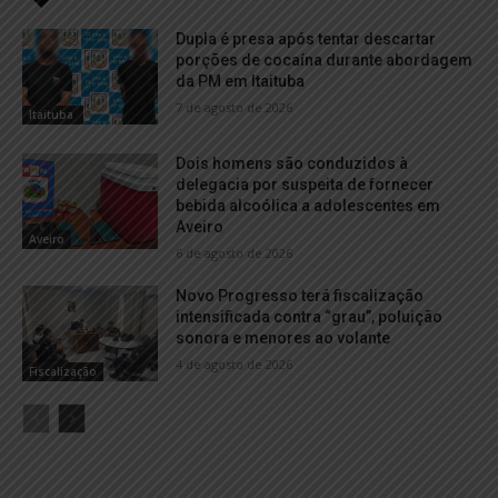
Dupla é presa após tentar descartar
porções de cocaína durante abordagem
da PM em Itaituba
7 de agosto de 2026
Itaituba
Dois homens são conduzidos à
delegacia por suspeita de fornecer
bebida alcoólica a adolescentes em
Aveiro
Aveiro
6 de agosto de 2026
Novo Progresso terá fiscalização
intensificada contra “grau”, poluição
sonora e menores ao volante
4 de agosto de 2026
Fiscalização