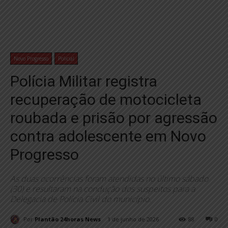
Novo Progresso
Policial
Polícia Militar registra
recuperação de motocicleta
roubada e prisão por agressão
contra adolescente em Novo
Progresso
As duas ocorrências foram atendidas no último sábado
(30) e resultaram na condução dos suspeitos para a
Delegacia de Polícia Civil do município.
Por
Plantão 24horas News
1 de junho de 2026
88
0