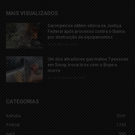
MAIS VISUALIZADOS
Garimpeiros obtêm vitória na Justiça
Federal após processo contra o Ibama
por destruição de equipamentos
19 de abril de 2023
Um dos atiradores que matou 7 pessoas
em Sinop, troca tiros com o Bope e
morre
22 de fevereiro de 2023
CATEGORIAS
Itaituba
3541
Policial
1743
pará
996