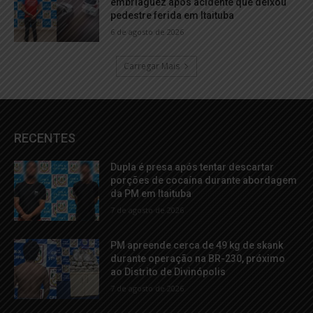
embriaguez após acidente que deixou
pedestre ferida em Itaituba
6 de agosto de 2026
Carregar Mais
RECENTES
Dupla é presa após tentar descartar
porções de cocaína durante abordagem
da PM em Itaituba
7 de agosto de 2026
PM apreende cerca de 49 kg de skank
durante operação na BR-230, próximo
ao Distrito de Divinópolis
7 de agosto de 2026