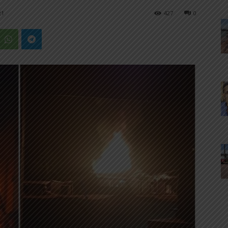
21
427
0