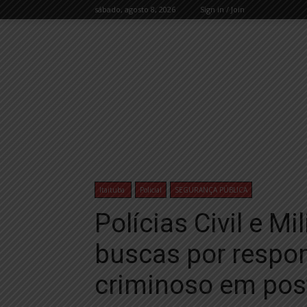
sábado, agosto 8, 2026
Sign in / Join
Itaituba
Policial
SEGURANÇA PÚBLICA
Polícias Civil e Mi
buscas por respon
criminoso em pos