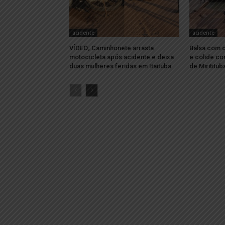
acidente
acidente
VÍDEO; Caminhonete arrasta
Balsa com c
motocicleta após acidente e deixa
e colide c
duas mulheres feridas em Itaituba
de Mirititub