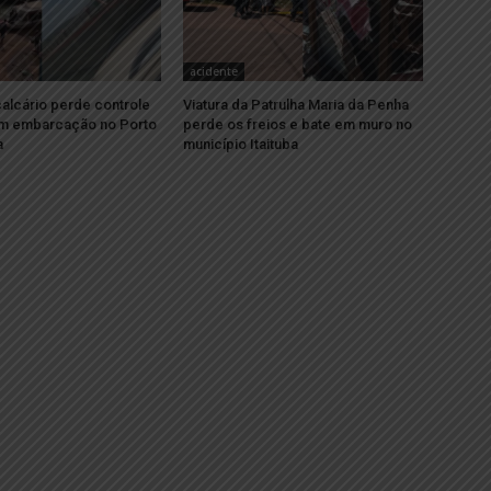
acidente
alcário perde controle
Viatura da Patrulha Maria da Penha
om embarcação no Porto
perde os freios e bate em muro no
a
município Itaituba