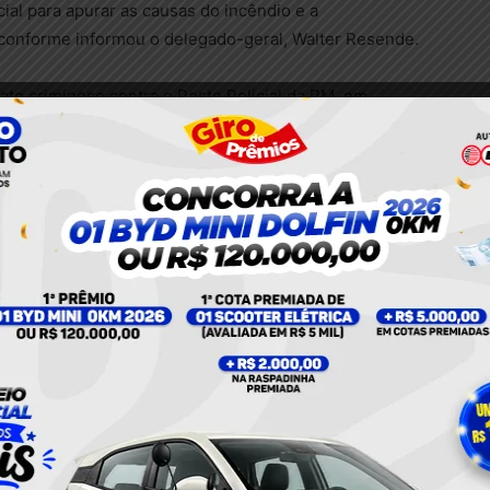
icial para apurar as causas do incêndio e a
 conforme informou o delegado-geral, Walter Resende.
 ato criminoso contra o Posto Policial da PM, em
 realizam diligências pela região, para identificar e
 autores deste fato grave”, afirmou o delegado-geral
 X, fala em entrevista para o repórter André Farias,