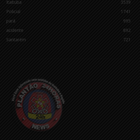
Itaituba
3539
Policial
1741
pará
995
acidente
892
Santarém
721