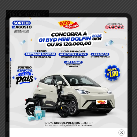
RELACIONADOS
VÍDEO; Pedestre é atingida após colisão
entre dois carros em Itaituba
6 de agosto de 2026
acidente
VÍDEO; Corpo do sargento Edevaldo
França chega a Itaituba e é velado no 15º
BPM
6 de agosto de 2026
Itaituba
Homem é preso suspeito de aplicar
golpe de mais de R$ 7 mil com
comprovantes falsos em supermercado
de Itaituba
Estelionato
6 de agosto de 2026