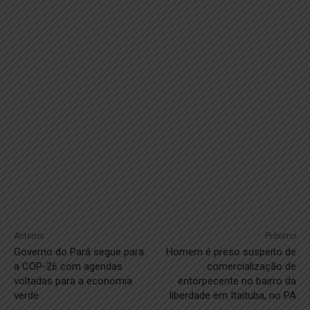
Anterior
Próximo
Governo do Pará segue para
Homem é preso suspeito de
a COP-26 com agendas
comercialização de
voltadas para a economia
entorpecente no bairro da
verde
liberdade em Itaituba, no PA