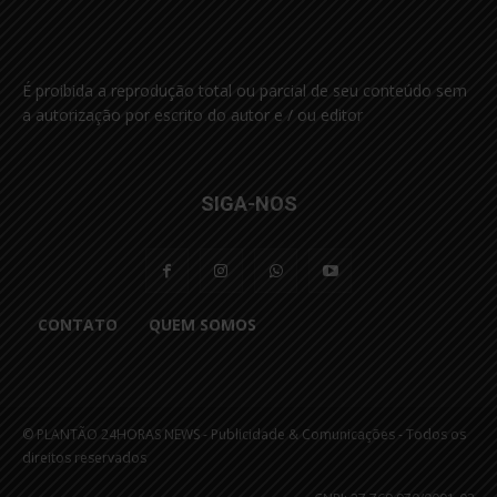
É proibida a reprodução total ou parcial de seu conteúdo sem
a autorização por escrito do autor e / ou editor
SIGA-NOS
CONTATO
QUEM SOMOS
© PLANTÃO 24HORAS NEWS - Publicidade & Comunicações - Todos os
direitos reservados