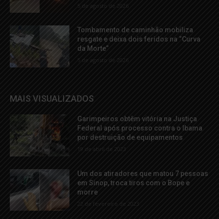
5 de agosto de 2026
Tombamento de caminhão mobiliza
resgate e deixa dois feridos na “Curva
da Morte”
5 de agosto de 2026
MAIS VISUALIZADOS
Garimpeiros obtêm vitória na Justiça
Federal após processo contra o Ibama
por destruição de equipamentos
19 de abril de 2023
Um dos atiradores que matou 7 pessoas
em Sinop, troca tiros com o Bope e
morre
22 de fevereiro de 2023