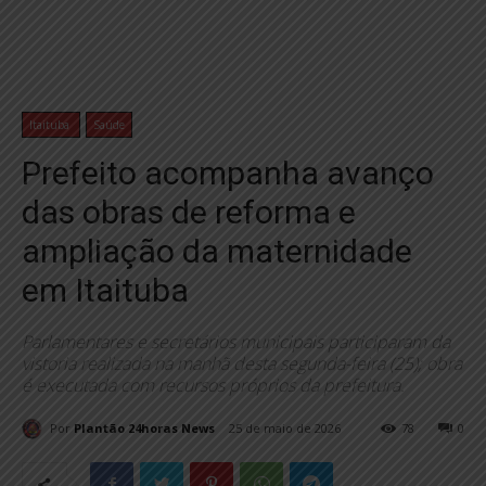
Itaituba
Saúde
Prefeito acompanha avanço
das obras de reforma e
ampliação da maternidade
em Itaituba
Parlamentares e secretários municipais participaram da
vistoria realizada na manhã desta segunda-feira (25); obra
é executada com recursos próprios da prefeitura.
Por
Plantão 24horas News
25 de maio de 2026
78
0