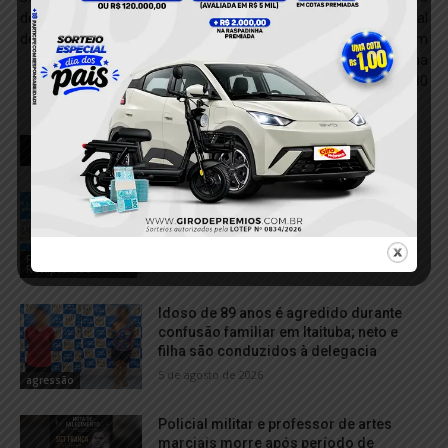
delegacia suspeita de tráfico
quilos de ouro ilegal
de drogas em Itaituba
escondidos em
compartimento secreto na
BR-230
RELACIONADOS
Homem com mandado de prisão é
capturado pela Polícia Militar durante
operação em Itaituba
Foragido
5 de agosto de 2026
Recapturado
Idoso de 89 anos é agredido durante
confusão familiar em Itaituba; neto e
filha são conduzidos à delegacia
5 de agosto de 2026
agressão
Policial militar e professor de artes
marciais morre após período de