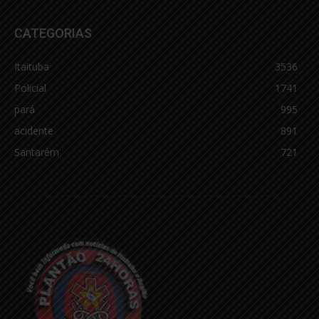
CATEGORIAS
Itaituba
3536
Policial
1741
pará
995
acidente
891
Santarém
721