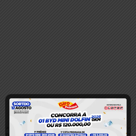
Anterior
Próximo
Dupla é apresentada na
VÍDEO; PRF apreende 13