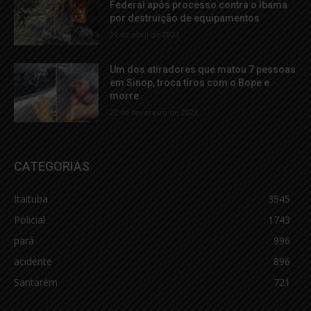
Federal após processo contra o Ibama
por destruição de equipamentos
19 de abril de 2023
Um dos atiradores que matou 7 pessoas
em Sinop, troca tiros com o Bope e
morre
22 de fevereiro de 2023
CATEGORIAS
Itaituba
3545
Policial
1743
pará
996
acidente
896
Santarém
721