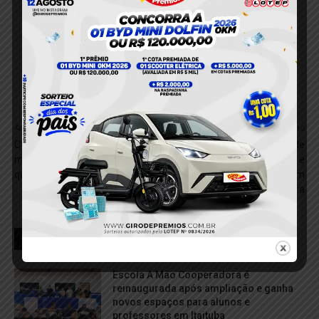
Anterior
Próximo
Curupira é escolhido como
Operação policial apreende
mascote oficial da COP 30,
mais de 2 kg de maconha e
que será realizada em Belém
prende três suspeitos em
Altamira
RELACIONADOS
Escola A Mão Cooperadora é
reinaugurada após ampliação e ganha
novos espaços para alunos e
professores em Itaituba