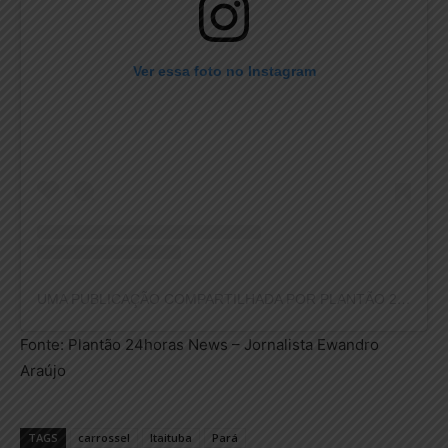
Ver essa foto no Instagram
UMA PUBLICAÇÃO COMPARTILHADA POR PLANTÃO 24HORAS NEWS (@PLANTAO24HORASNEWS)
Fonte: Plantão 24horas News – Jornalista Ewandro
Araújo
TAGS
carrossel
Itaituba
Pará