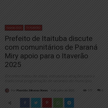
Itaverão 2025
TV PLANTÃO
Prefeito de Itaituba discute
com comunitários de Paraná
Miry apoio para o Itaverão
2025
Encontro tratou de datas, estrutura e atrações para a
tradicional programação de veraneio do município.
Por
Plantão 24horas News
4 de julho de 2025
177
0