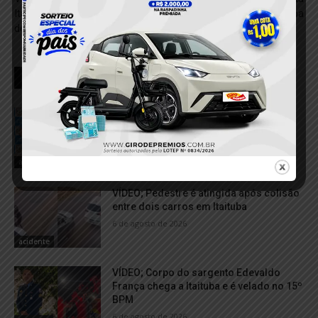
Itaituba: Mulher se defende
furtada em Itaituba
de agressões com faca
RELACIONADOS
Motorista é preso por suspeita de
embriaguez após acidente que deixou
pedestre ferida em Itaituba
6 de agosto de 2026
acidente
VÍDEO; Pedestre é atingida após colisão
entre dois carros em Itaituba
6 de agosto de 2026
acidente
VÍDEO; Corpo do sargento Edevaldo
França chega a Itaituba e é velado no 15º
BPM
6 de agosto de 2026