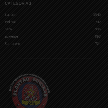
CATEGORIAS
Itaituba
3540
Policial
1742
pará
996
acidente
893
Santarém
721