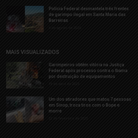
Polícia Federal desmantela três frentes
de garimpo ilegal em Santa Maria das
Barreiras
6 de agosto de 2026
MAIS VISUALIZADOS
Garimpeiros obtêm vitória na Justiça
Federal após processo contra o Ibama
por destruição de equipamentos
19 de abril de 2023
Um dos atiradores que matou 7 pessoas
em Sinop, troca tiros com o Bope e
morre
22 de fevereiro de 2023