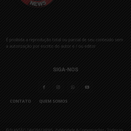
É proibida a reprodução total ou parcial de seu conteúdo sem
a autorização por escrito do autor e / ou editor
SIGA-NOS
CONTATO
QUEM SOMOS
© PLANTÃO 24HORAS NEWS - Publicidade & Comunicações - Todos os