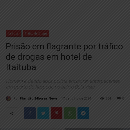
Itaituba
Tráfico de Drogas
Prisão em flagrante por tráfico
de drogas em hotel de
Itaituba
Homem é detido após polícia encontrar entorpecentes
em quarto de hóspede no bairro Bela Vista
Por
Plantão 24horas News
17 de julho de 2024
364
0