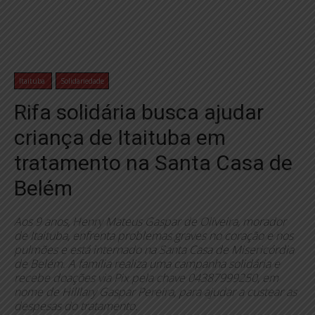
Itaituba
Solidariedade
Rifa solidária busca ajudar
criança de Itaituba em
tratamento na Santa Casa de
Belém
Aos 9 anos, Henry Mateus Gaspar de Oliveira, morador
de Itaituba, enfrenta problemas graves no coração e nos
pulmões e está internado na Santa Casa de Misericórdia
de Belém. A família realiza uma campanha solidária e
recebe doações via Pix pela chave 04387999250, em
nome de Hilllary Gaspar Pereira, para ajudar a custear as
despesas do tratamento.