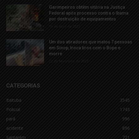
Garimpeiros obtêm vitória na Justiça
Federal após processo contra o Ibama
por destruição de equipamentos
19 de abril de 2023
Um dos atiradores que matou 7 pessoas
em Sinop, troca tiros com o Bope e
morre
22 de fevereiro de 2023
CATEGORIAS
Itaituba
3545
Policial
1743
pará
996
acidente
896
Santarém
721