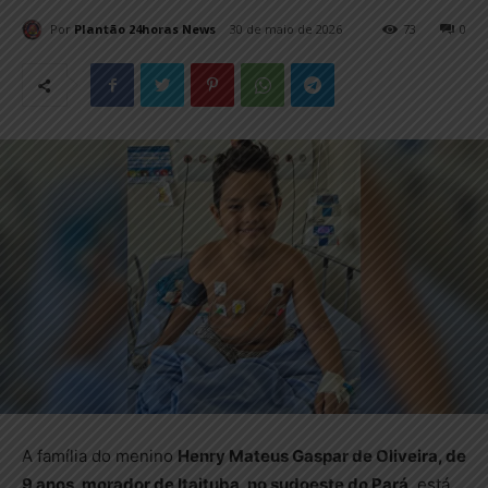
Por
Plantão 24horas News
30 de maio de 2026
73
0
A família do menino
Henry Mateus Gaspar de Oliveira, de
9 anos, morador de Itaituba, no sudoeste do Pará
, está