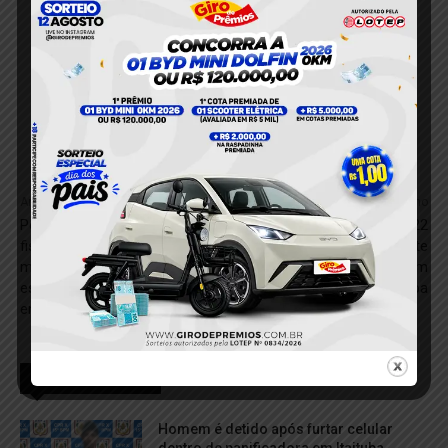
Anterior
Próximo
Polícia Militar intensifica
Mulher é flagrada com 22
fiscalização e apreende
porções de cocaína durante
motocicletas com
operação da PM em
escapamentos adulterados
comunidade de Itaituba
em Itaituba
RELACIONADOS
Homem é detido após furtar celular