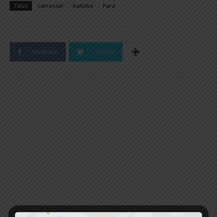
TAGS
carrossel
Itaituba
Pará
Facebook
Twitter