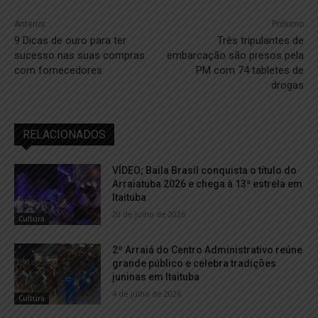
Anterior
Próximo
9 Dicas de ouro para ter
Três tripulantes de
sucesso nas suas compras
embarcação são presos pela
com fornecedores
PM com 74 tabletes de
drogas
RELACIONADOS
VÍDEO; Baila Brasil conquista o título do
Arraiatuba 2026 e chega à 13ª estrela em
Itaituba
20 de julho de 2026
Cultura
2º Arraiá do Centro Administrativo reúne
grande público e celebra tradições
juninas em Itaituba
4 de julho de 2026
Cultura