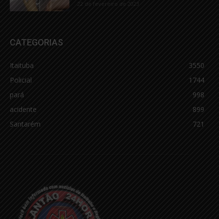
22 de fevereiro de 2023
CATEGORIAS
Itaituba
3550
Policial
1744
pará
998
acidente
899
Santarém
721