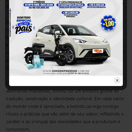
capturam o espírito da terra.
Na Nova Zelândia e na Austrália, países com tradições
relativamente jovens em comparação aos gigantes
históricos do whisky, destilarias têm surgido para criar
expressões regionais que incorporam a geografia e o
clima locais. Esses whiskies estão se tornando populares
em um cenário global, onde o sabor autêntico e a
conexão com o local de origem são valorizados.
O whisky, com suas origens nas colinas escocesas e nas
destilarias irlandesas, tornou-se um símbolo global de
tradição, celebração e identidade cultural. Em cada canto
do mundo onde é apreciado, a bebida carrega consigo
rituais e práticas que vão além de seu sabor, refletindo o
caráter e as crenças das sociedades que a produzem e
consomem.