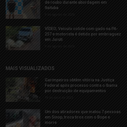
de roubo durante abordagem em
Itaituba
9 de agosto de 2026
VÍDEO; Veículo colide com gado na PA-
257 e motorista é detido por embriaguez
em Juruti
9 de agosto de 2026
MAIS VISUALIZADOS
Garimpeiros obtêm vitória na Justiça
Federal após processo contra o Ibama
por destruição de equipamentos
19 de abril de 2023
Um dos atiradores que matou 7 pessoas
em Sinop, troca tiros com o Bope e
morre