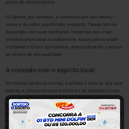
preço de seus produtos.
O Canadá, por exemplo, é conhecido por seu whisky
suave e de sabor equilibrado, enquanto Taiwan tem se
destacado com suas destilarias modernas que criam
whiskies premiados mundialmente. Esses países estão
moldando o futuro da indústria, democratizando o acesso
ao whisky de alta qualidade.
A conexão com o espírito local
Em muitas partes do mundo, o whisky é mais do que uma
bebida; é uma ponte para a história e as tradições locais.
Na Índia, onde o whisky é uma das bebidas alcoólicas
mais consumidas, há um forte senso de comunidade em
torno do consumo de whisky, especialmente em festivais
e celebrações. No Canadá, a produção de whisky reflete
a história do país, com a utilização de grãos locais que