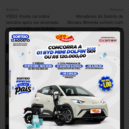
Anterior
Próximo
VÍDEO: Poste cai sobre
Moradores do Distrito de
veículos após ser arrastado
Moraes Almeida sofrem com
por caminhão, em Itaituba
alagamentos
RELACIONADOS
Homem morre após cair de
aproximadamente 5 metros próximo à
orla de Tucuruí
8 de agosto de 2026
Fatalidade
Pará registra redução de 26% na área
sob alertas de desmatamento
8 de agosto de 2026
Meio Ambiente
Polícia Federal desmantela três frentes