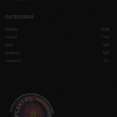
CATEGORIAS
Itaituba
3548
Policial
1743
pará
998
acidente
898
Santarém
721