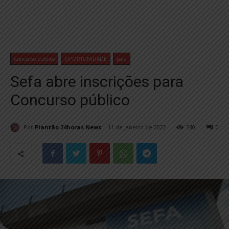
Concurso público
OPORTUNIDADE
pará
Sefa abre inscrições para
Concurso público
Por
Plantão 24horas News
11 de janeiro de 2022
540
0