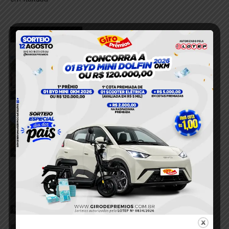
RELACIONADOS
VÍDEO; Dois acidentes mobilizam
equipes de resgate e deixam três
feridos em Itaituba
8 de agosto de 2026
acidente
VÍDEO; Motorista perde controle e
caminhonete tomba na Estrada Norte-
Sul
8 de agosto de 2026
acidente
VÍDEO; Jovem de 20 anos denuncia
tentativa de estupro dentro de casa em
comunidade rural de Itaituba
8 de agosto de 2026
Itaituba