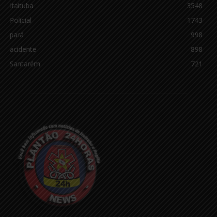
Itaituba
3548
Policial
1743
pará
998
acidente
898
Santarém
721