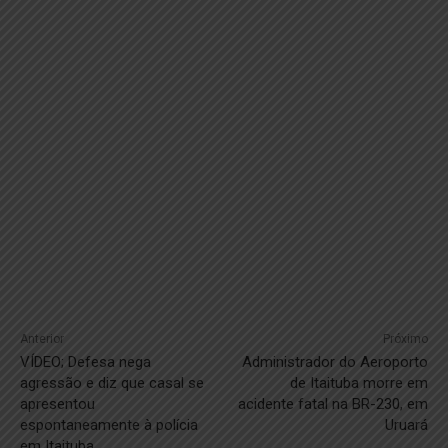
Anterior
Próximo
VÍDEO; Defesa nega
Administrador do Aeroporto
agressão e diz que casal se
de Itaituba morre em
apresentou
acidente fatal na BR-230, em
espontaneamente à polícia
Uruará
em Itaituba