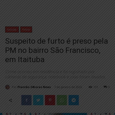
Itaituba
Policial
Suspeito de furto é preso pela
PM no bairro São Francisco,
em Itaituba
Crime ocorreu em residência e foi registrado por
câmeras de segurança; notebook e joias foram levados.
Por
Plantão 24horas News
7 de janeiro de 2026
131
0