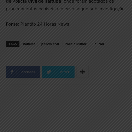
de Polícia Civil de Itaituba
, onde foram adotados os
procedimentos cabíveis e o caso segue sob investigação.
Fonte:
Plantão 24 Horas News
TAGS
Itaituba
policia civil
Policia Militar
Policial
Facebook
Twitter