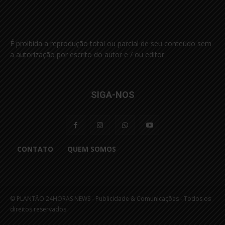
É proibida a reprodução total ou parcial de seu conteúdo sem
a autorização por escrito do autor e / ou editor
SIGA-NOS
CONTATO
QUEM SOMOS
© PLANTÃO 24HORAS NEWS - Publicidade & Comunicações - Todos os
direitos reservados