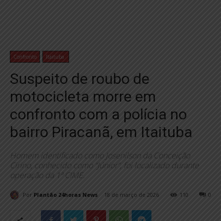
Confronto
Itaituba
Suspeito de roubo de
motocicleta morre em
confronto com a polícia no
bairro Piracanã, em Itaituba
Homem identificado como Josenilson da Conceição
Cirino, conhecido como “Júnior”, foi localizado durante
operação da 1ª CIME.
Por
Plantão 24horas News
18 de março de 2026
110
0