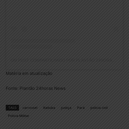
UM POST COMPARTILHADO POR PLANTÃO 24HORAS NEWS (@PLANTAO24HORASNEWS)
Matéria em atualização
Fonte: Plantão 24horas News
TAGS
carrossel
Itaituba
justiça
Pará
policia civil
Policia Militar