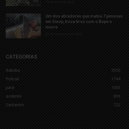
19 de abril de 2023
Um dos atiradores que matou 7 pessoas
em Sinop, troca tiros com o Bope e
morre
22 de fevereiro de 2023
CATEGORIAS
Itaituba
3550
Policial
1744
pará
1000
acidente
899
Santarém
722