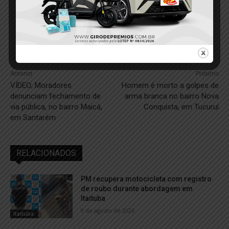
Anterior
Próximo
VÍDEO; Moradores
Homem é morto a golpes de
denunciam fechamento de
arma branca no bairro Nova
via pública, no bairro Maicá,
Conquista, em Tucuruí
em Santarém
RELACIONADOS
PM recupera motocicleta com registro
de roubo durante abordagem em
Itaituba
9 de agosto de 2026
Itaituba