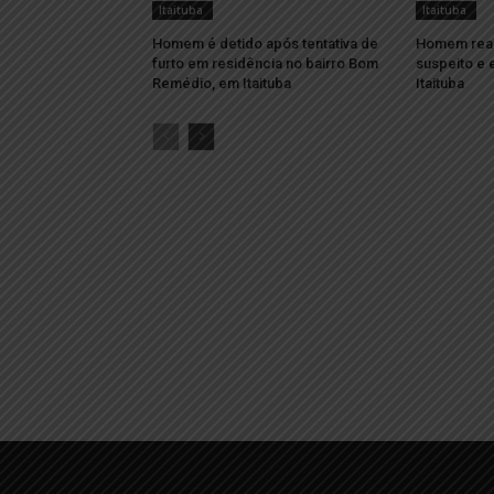
Itaituba
Itaituba
Homem é detido após tentativa de
Homem reage
furto em residência no bairro Bom
suspeito e 
Remédio, em Itaituba
Itaituba