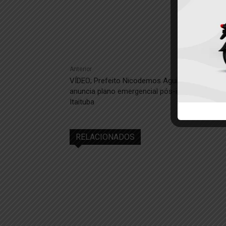
Anterior
VÍDEO; Prefeito Nicodemos Aguiar reúne equip
anuncia plano emergencial pós-inverno em
Itaituba
RELACIONADOS