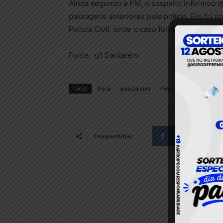
Ainda segundo a PM, o suspeito informou q
passagens anteriores pela polícia. Ele foi
Polícia Civil, onde o caso foi registrado pa
Fonte: g1 Santarém
TAGS
Pará
policia civil
Policia Militar
Polici
Facebook
Compartilhar