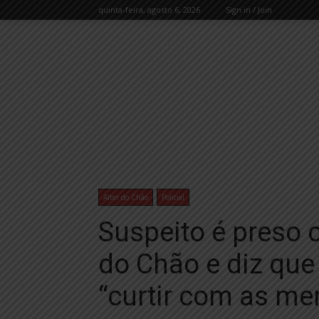
quinta-feira, agosto 6, 2026
Sign in / Join
Alter do Chão
Policial
Suspeito é preso 
do Chão e diz que 
“curtir com as me