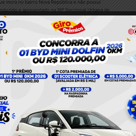
ue mora no bairro Nova República e não possui
 conduzido e apresentado na 16ª Seccional Urbana de
ra os procedimentos cabíveis.
al
Santarém
Twitter
Pinterest