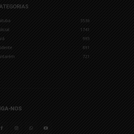
ATEGORIAS
aituba
3536
licial
1741
ará
995
idente
891
antarém
721
IGA-NOS