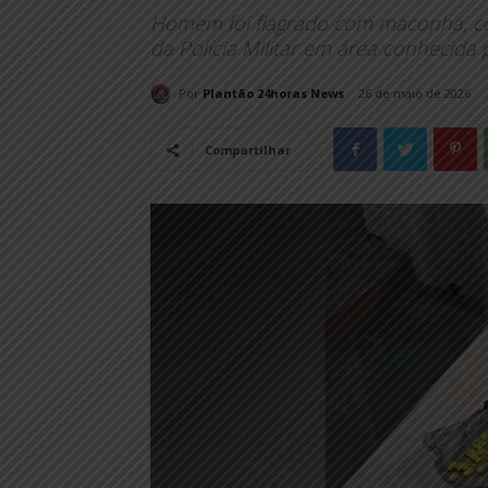
Homem foi flagrado com maconha, c
da Polícia Militar em área conhecida p
Por
Plantão 24horas News
26 de maio de 2026
Compartilhar