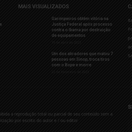
MAIS VISUALIZADOS
C
Garimpeiros obtêm vitória na
It
a
Justiça Federal após processo
Po
contra o Ibama por destruição
de equipamentos
p
19 de abril de 2023
ac
Um dos atiradores que matou 7
S
pessoas em Sinop, troca tiros
com o Bope e morre
22 de fevereiro de 2023
S
oibida a reprodução total ou parcial de seu conteúdo sem a
rização por escrito do autor e / ou editor