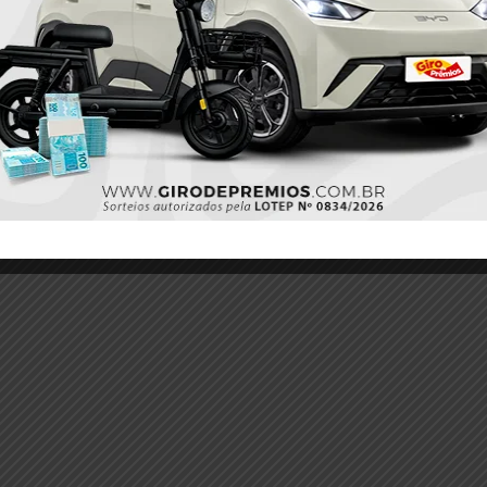
Próximo
e e
Desacordo comercial por venda de veículo termina
na delegacia em Itaituba