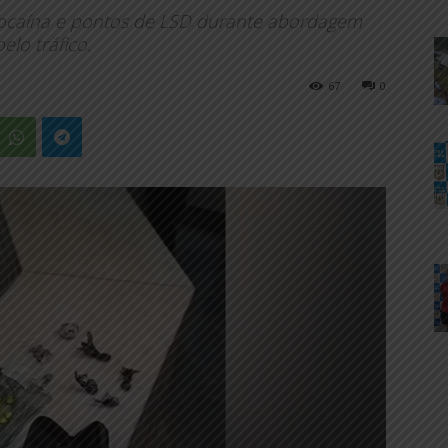
ocaína e pontos de LSD durante abordagem
elo tráfico.
67
0