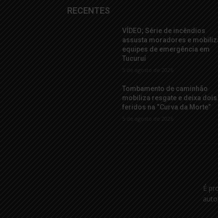
RECENTES
VÍDEO; Série de incêndios
assusta moradores e mobiliz
equipes de emergência em
Tucuruí
5 de agosto de 2026
Tombamento de caminhão
mobiliza resgate e deixa dois
feridos na “Curva da Morte”
5 de agosto de 2026
É pr
auto