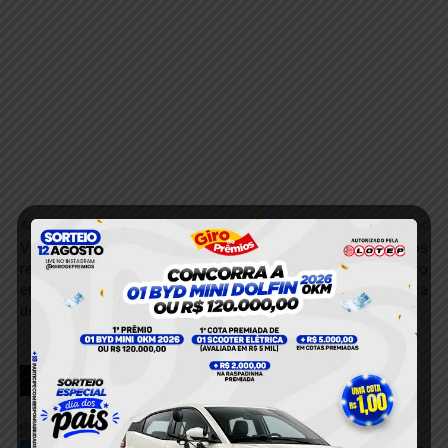
Anterior
Próximo
VÍDEO; Acidentes de trânsito
Mulher fica ferida após
registram aumento de 48%
colisão entre moto e carro
em Itaituba, apontam órgãos
na Transamazônica
de fiscalização
RELACIONADOS
Dupla é presa após tentar descartar