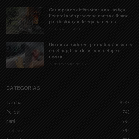
Garimpeiros obtêm vitória na Justiça
Federal após processo contra o Ibama
por destruição de equipamentos
19 de abril de 2023
Um dos atiradores que matou 7 pessoas
em Sinop, troca tiros com o Bope e
morre
22 de fevereiro de 2023
CATEGORIAS
Itaituba
3543
Policial
1743
pará
996
acidente
895