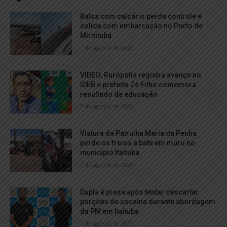
Balsa com calcário perde controle e
colide com embarcação no Porto de
Miritituba
7 de agosto de 2026
VÍDEO; Rurópolis registra avanço no
IDEB e prefeito Zé Filho comemora
resultado da educação
7 de agosto de 2026
Viatura da Patrulha Maria da Penha
perde os freios e bate em muro no
município Itaituba
7 de agosto de 2026
Dupla é presa após tentar descartar
porções de cocaína durante abordagem
da PM em Itaituba
7 de agosto de 2026