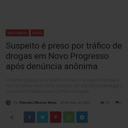
Novo Progresso
Policial
Suspeito é preso por tráfico de
drogas em Novo Progresso
após denúncia anônima
Durante buscas na residência onde o acusado morava, a
Polícia Militar encontrou porções de substância análoga à
cocaína embaladas para comercialização.
Por
Plantão 24horas News
28 de maio de 2026
70
0