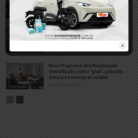
porções de cocaína durante abordagem
da PM em Itaituba
7 de agosto de 2026
Itaituba
Dois homens são conduzidos à
delegacia por suspeita de fornecer
bebida alcoólica a adolescentes em
Aveiro
Aveiro
6 de agosto de 2026
Novo Progresso terá fiscalização
intensificada contra “grau”, poluição
sonora e menores ao volante
4 de agosto de 2026
Fiscalização