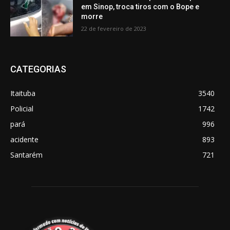
em Sinop, troca tiros com o Bope e
morre
22 de fevereiro de 2023
CATEGORIAS
Itaituba
3540
Policial
1742
pará
996
acidente
893
Santarém
721