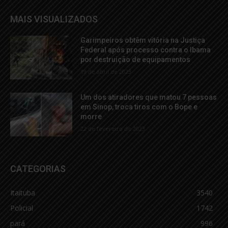
MAIS VISUALIZADOS
Garimpeiros obtêm vitória na Justiça
Federal após processo contra o Ibama
por destruição de equipamentos
19 de abril de 2023
Um dos atiradores que matou 7 pessoas
em Sinop, troca tiros com o Bope e
morre
22 de fevereiro de 2023
CATEGORIAS
Itaituba
3540
Policial
1742
pará
996