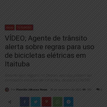
Alerta
TV PLANTÃO
VÍDEO; Agente de trânsito
alerta sobre regras para uso
de bicicletas elétricas em
Itaituba
Mesmo sem registro no Detran, veículos podem ser
removidos em caso de infrações, destaca COMTRI.
Por
Plantão 24horas News
30 de setembro de 2025
195
0