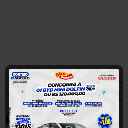
Anterior
Próximo
Homem morre atropelado
Vídeo íntimo é gravado e
por carreta na PA-263, em
compartilhado em
Breu Branco
comunidade garimpeira de
Itaituba
RELACIONADOS