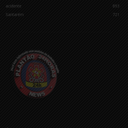
acidente
893
Santarém
721