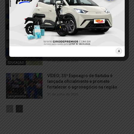
Escola A Mão Cooperadora é
reinaugurada após ampliação e ganha
novos espaços para alunos e
professores em Itaituba
EDUCAÇÃO
3 de agosto de 2026
VÍDEO; Escola Indígena Ikó Bijatpu é
inaugurada e fortalece educação dos
povos originários em Itaituba
31 de julho de 2026
EDUCAÇÃO
VÍDEO; 35ª Expoagro de Itaituba é
lançada oficialmente e promete
fortalecer o agronegócio na região
31 de julho de 2026
Lançamento