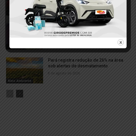
Floresta, em Itaituba
9 de agosto de 2026
Itaituba
Homem morre após cair de
aproximadamente 5 metros próximo à
orla de Tucuruí
8 de agosto de 2026
Fatalidade
Pará registra redução de 26% na área
sob alertas de desmatamento
8 de agosto de 2026
Meio Ambiente