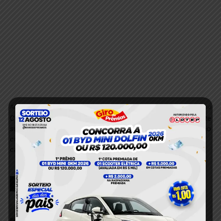
Anterior
Próximo
Condutor de moto apresenta
Alcance seus objetivos: lute
suspeita de fratura após
contra a procrastinação
colidir na traseira de uma
caminhonete em Itaituba
RELACIONADOS
Dupla é presa suspeita de envolvimento
com venda de drogas no bairro