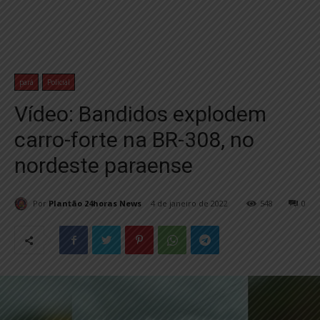
pará
Policial
Vídeo: Bandidos explodem
carro-forte na BR-308, no
nordeste paraense
Por
Plantão 24horas News
4 de janeiro de 2022
548
0