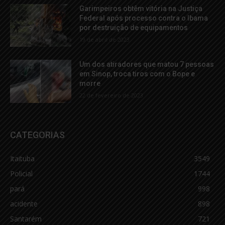
Garimpeiros obtêm vitória na Justiça
Federal após processo contra o Ibama
por destruição de equipamentos
19 de abril de 2023
Um dos atiradores que matou 7 pessoas
em Sinop, troca tiros com o Bope e
morre
22 de fevereiro de 2023
CATEGORIAS
Itaituba
3549
Policial
1744
pará
998
acidente
898
Santarém
721