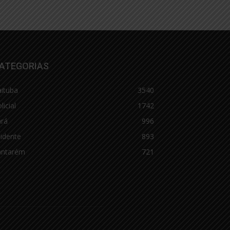
ATEGORIAS
aituba
3540
licial
1742
ará
996
idente
893
antarém
721