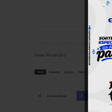
Fonte: Portal Giro
TAGS
Itaituba
justiça
Pará
Facebook
Compartilhar