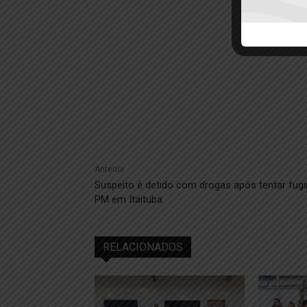
Anterior
Suspeito é detido com drogas após tentar fugi
PM em Itaituba
RELACIONADOS