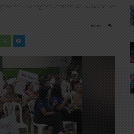
goria recua e negocia restante do aumento até
133
0