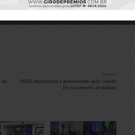
Próximo
r da
VÍDEO; Motociclista é arremessado após colisão
em cruzamento de Itaituba