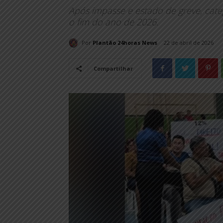
Após impasse e estado de greve, cate
o fim do ano de 2026.
Por
Plantão 24horas News
22 de abril de 2026
Compartilhar