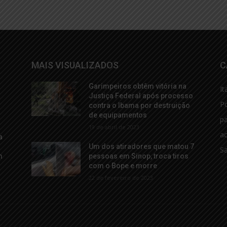
MAIS VISUALIZADOS
C
Garimpeiros obtêm vitória na
It
a
Justiça Federal após processo
Po
contra o Ibama por destruição
de equipamentos
p
19 de abril de 2023
ac
a
Um dos atiradores que matou 7
S
m
pessoas em Sinop, troca tiros
com o Bope e morre
22 de fevereiro de 2023