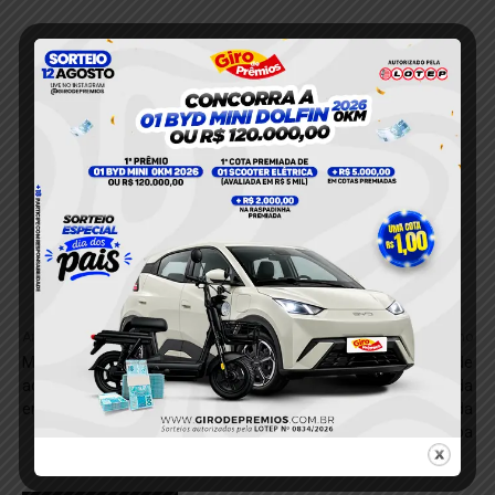
Anterior
Próximo
Motociclista fica ferido após
Motocicleta com registro de
acidente na Transamazônica,
roubo é apreendida
em Itaituba
pela 1ª CIME no bairro da
Liberdade, em Itaituba