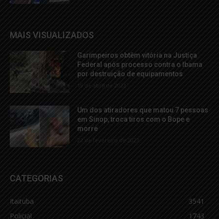
MAIS VISUALIZADOS
Garimpeiros obtêm vitória na Justiça
Federal após processo contra o Ibama
por destruição de equipamentos
19 de abril de 2023
Um dos atiradores que matou 7 pessoas
em Sinop, troca tiros com o Bope e
morre
22 de fevereiro de 2023
CATEGORIAS
Itaituba
3541
Policial
1743