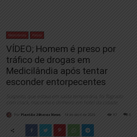
Medicilândia
Policial
VÍDEO; Homem é preso por
tráfico de drogas em
Medicilândia após tentar
esconder entorpecentes
Suspeito, que estava em saída temporária, foi flagrado
com crack, maconha e dinheiro em hotel da cidade.
Por
Plantão 24horas News
14 de abril de 2026
97
0