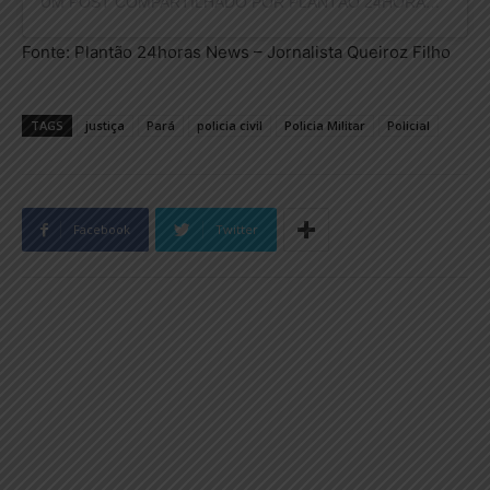
UM POST COMPARTILHADO POR PLANTÃO 24HORAS NEWS (@PLANTAO24HORASNEWS)
Fonte: Plantão 24horas News – Jornalista Queiroz Filho
TAGS
justiça
Pará
policia civil
Policia Militar
Policial
Facebook
Twitter