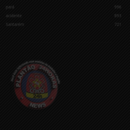
pará
996
acidente
893
Santarém
721