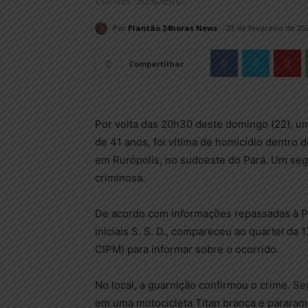
Por
Plantão 24horas News
23 de fevereiro de 20
Compartilhar
Por volta das 20h30 deste domingo (22), u
de 41 anos, foi vítima de homicídio dentro de
em Rurópolis, no sudoeste do Pará. Um se
criminosa.
De acordo com informações repassadas à Políc
iniciais S. S. D., compareceu ao quartel da
CIPM) para informar sobre o ocorrido.
No local, a guarnição confirmou o crime. S
em uma motocicleta Titan branca e pararam