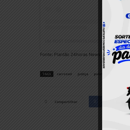
Fonte
:
Plantão 24horas News
TAGS
carrossel
justiça
policia civil
Policia 
Facebook
Compartilhar