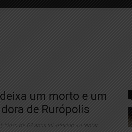
 deixa um morto e um
idora de Rurópolis
 idoso de 62 anos foi atingido ao tentar