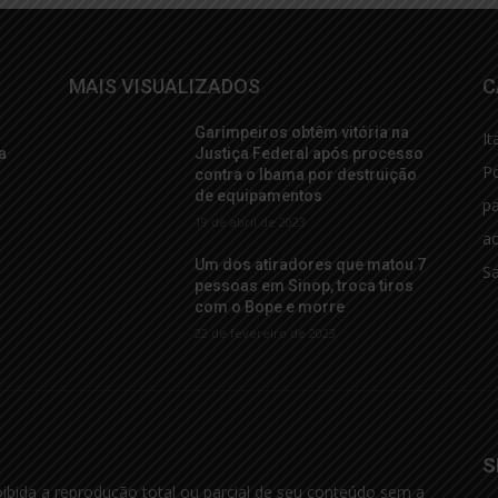
MAIS VISUALIZADOS
C
Garimpeiros obtêm vitória na
It
a
Justiça Federal após processo
Po
contra o Ibama por destruição
de equipamentos
p
19 de abril de 2023
ac
Um dos atiradores que matou 7
S
pessoas em Sinop, troca tiros
com o Bope e morre
22 de fevereiro de 2023
S
oibida a reprodução total ou parcial de seu conteúdo sem a