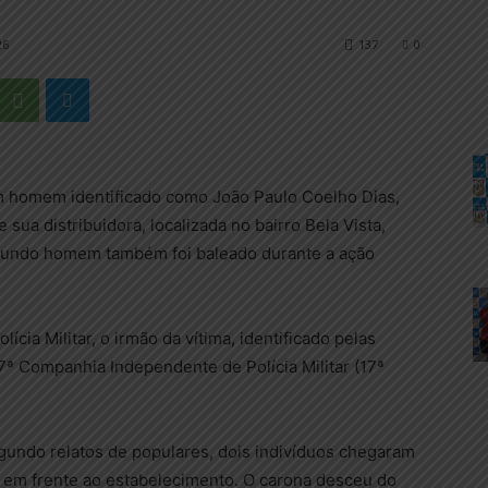
26
137
0
m homem identificado como João Paulo Coelho Dias,
 sua distribuidora, localizada no bairro Bela Vista,
gundo homem também foi baleado durante a ação
ia Militar, o irmão da vítima, identificado pelas
 17ª Companhia Independente de Polícia Militar (17ª
egundo relatos de populares, dois indivíduos chegaram
 em frente ao estabelecimento. O carona desceu do