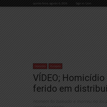
quinta-feira, agosto 6, 2026
Sign in / Join
Homicídio
Rurópolis
VÍDEO; Homicídio
ferido em distribu
Homem foi baleado e morreu no local;
conter suspeito.