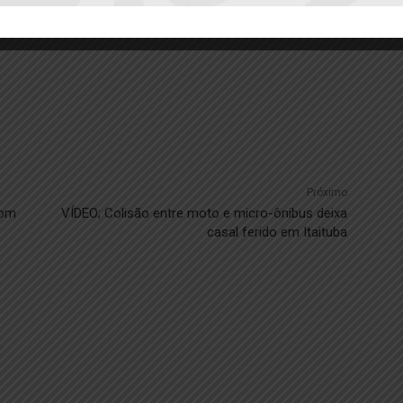
Próximo
com
VÍDEO; Colisão entre moto e micro-ônibus deixa
casal ferido em Itaituba