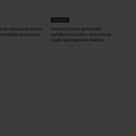
Cuiú-cuiú
e de ataque em Juruti é
Homem é preso após matar
 em estado grave para
trabalhador a golpes de facão na
região garimpeira de Itaituba