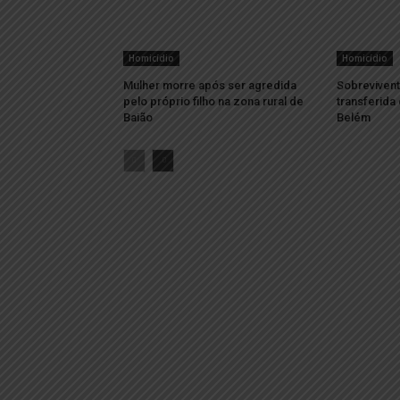
Homicídio
Homicídio
Mulher morre após ser agredida
Sobrevivent
pelo próprio filho na zona rural de
transferida
Baião
Belém