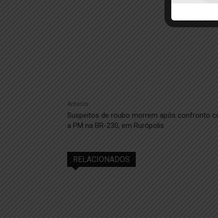
Anterior
Suspeitos de roubo morrem após confronto 
a PM na BR-230, em Rurópolis
RELACIONADOS