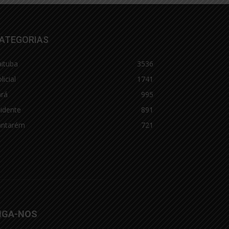
ATEGORIAS
aituba
3536
licial
1741
ará
995
idente
891
antarém
721
IGA-NOS