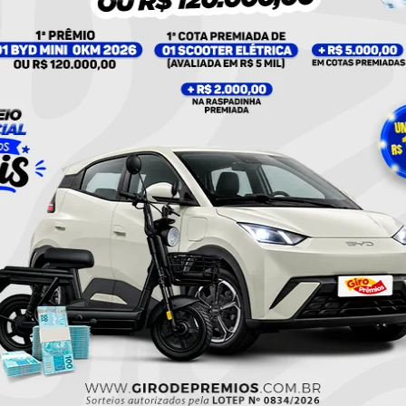
UM POST COMPARTILHADO POR PLANTÃO 24HORAS NEWS (@PLANTAO24HORASNEWS)
Militar
Policial
Twitter
Pinterest
WhatsApp