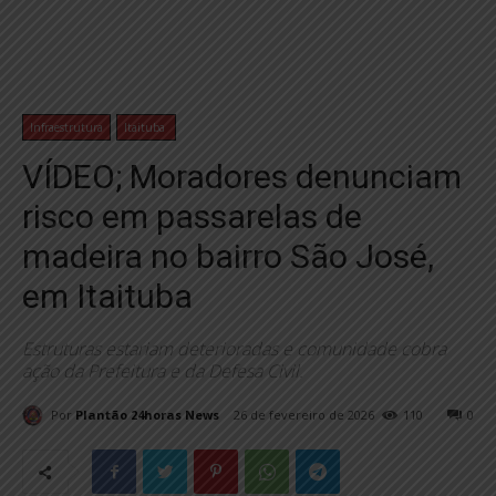
Infraestrutura
Itaituba
VÍDEO; Moradores denunciam
risco em passarelas de
madeira no bairro São José,
em Itaituba
Estruturas estariam deterioradas e comunidade cobra
ação da Prefeitura e da Defesa Civil.
Por
Plantão 24horas News
26 de fevereiro de 2026
110
0