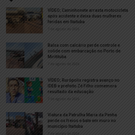
VÍDEO; Caminhonete arrasta motocicleta
após acidente e deixa duas mulheres
feridas em Itaituba
7 de agosto de 2026
Balsa com calcário perde controle e
colide com embarcação no Porto de
Miritituba
7 de agosto de 2026
VÍDEO; Rurópolis registra avanço no
IDEB e prefeito Zé Filho comemora
resultado da educação
7 de agosto de 2026
Viatura da Patrulha Maria da Penha
perde os freios e bate em muro no
município Itaituba
7 de agosto de 2026