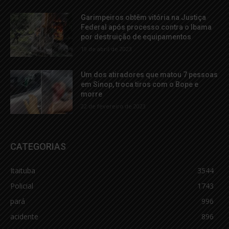
Garimpeiros obtêm vitória na Justiça
Federal após processo contra o Ibama
por destruição de equipamentos
19 de abril de 2023
Um dos atiradores que matou 7 pessoas
em Sinop, troca tiros com o Bope e
morre
22 de fevereiro de 2023
CATEGORIAS
Itaituba
3544
Policial
1743
pará
996
acidente
896