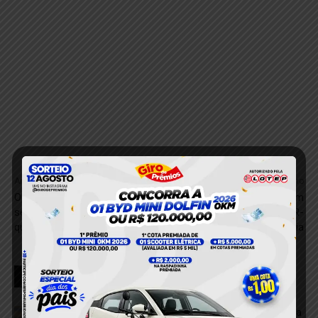
Anterior
Próximo
Operação ambiental fiscaliza
Vídeo mostra momento em
serrarias e gera
que carreta tomba na BR-
questionamentos em Trairão
230, em Medicilândia
RELACIONADOS
VÍDEO; Caminhonete arrasta motocicleta