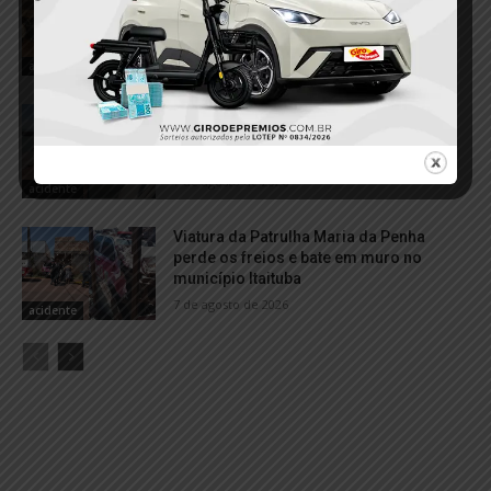
após acidente e deixa duas mulheres
feridas em Itaituba
7 de agosto de 2026
acidente
Balsa com calcário perde controle e
colide com embarcação no Porto de
Miritituba
7 de agosto de 2026
acidente
Viatura da Patrulha Maria da Penha
perde os freios e bate em muro no
município Itaituba
7 de agosto de 2026
acidente