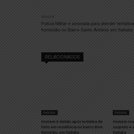
Anterior
Polícia Militar é acionada para atender tentativ
homicídio no Bairro Santo Antônio em Itaituba
RELACIONADOS
Itaituba
Itaituba
Homem é detido após tentativa de
Homem reage
furto em residência no bairro Bom
suspeito e 
Remédio, em Itaituba
Itaituba