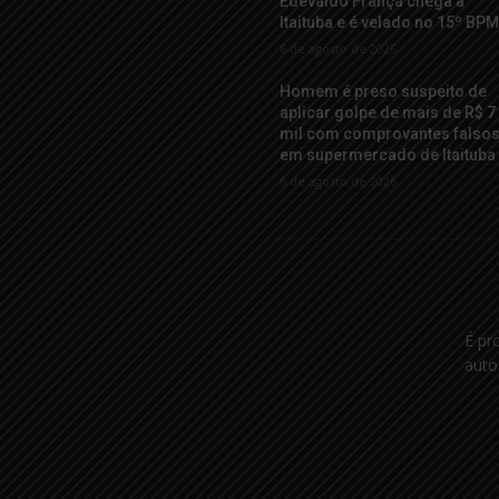
Edevaldo França chega a
Itaituba e é velado no 15º BP
6 de agosto de 2026
Homem é preso suspeito de
aplicar golpe de mais de R$ 7
mil com comprovantes falso
em supermercado de Itaituba
6 de agosto de 2026
É pr
auto