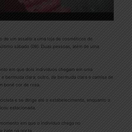
 de um assalto a uma loja de cosméticos do
o último sábado (06). Duas pessoas, além de uma
ento em que dois indivíduos chegam em uma
l e bermuda clara; outro, de bermuda clara e camisa de
um boné cor de rosa.
icleta e se dirige até o estabelecimento, enquanto o
icou estacionada.
o momento em que o indivíduo chega no
e bate na porta.