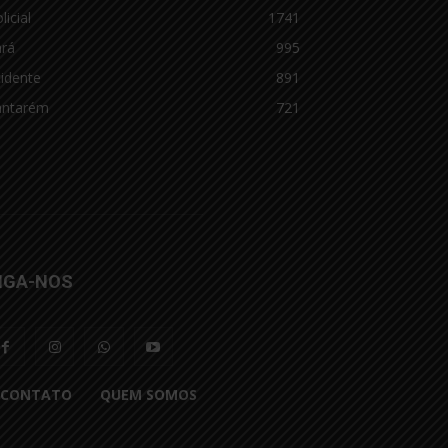
licial
1741
ará
995
idente
891
antarém
721
IGA-NOS
CONTATO
QUEM SOMOS