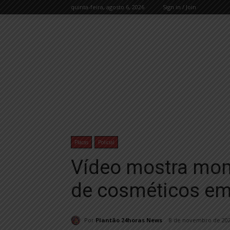
quinta-feira, agosto 6, 2026
Sign in / Join
Placas
Policial
Vídeo mostra mome
de cosméticos em 
Por
Plantão 24horas News
8 de novembro de 20