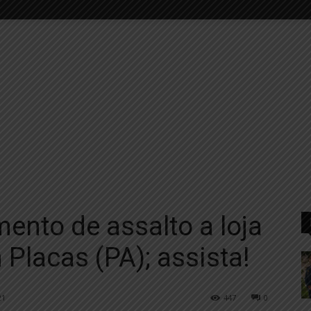
nto de assalto a loja
Placas (PA); assista!
21
447
0