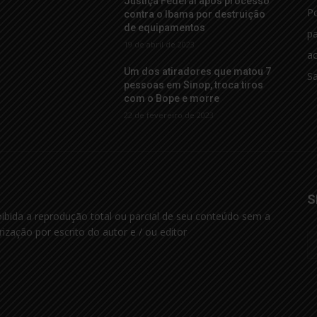
Justiça Federal após processo
Po
M
contra o Ibama por destruição
de equipamentos
p
19 de abril de 2023
ac
Um dos atiradores que matou 7
S
s
pessoas em Sinop, troca tiros
com o Bope e morre
22 de fevereiro de 2023
S
oibida a reprodução total ou parcial de seu conteúdo sem a
rização por escrito do autor e / ou editor