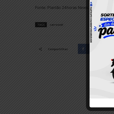
Fonte: Plantão 24horas News.
TAGS
carrossel
Facebook
Compartilhar