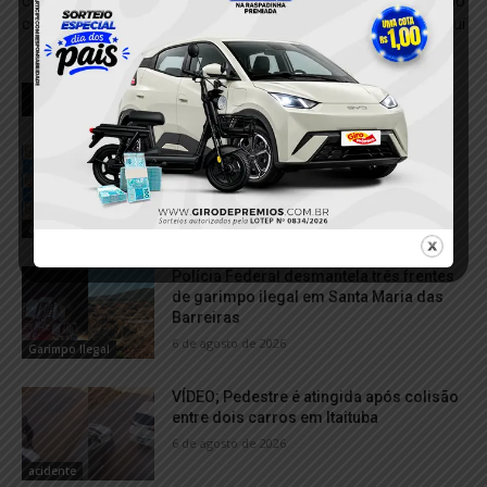
com objeto cortante durante
após intervenção policial no
confusão em Jacareacanga
bairro da Matinha, em Tucuruí
RELACIONADOS
Motorista é preso por suspeita de
embriaguez após acidente que deixou
pedestre ferida em Itaituba
6 de agosto de 2026
acidente
Polícia Federal desmantela três frentes
de garimpo ilegal em Santa Maria das
Barreiras
6 de agosto de 2026
Garimpo Ilegal
VÍDEO; Pedestre é atingida após colisão
entre dois carros em Itaituba
6 de agosto de 2026
acidente