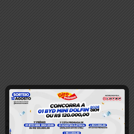
Anterior
Próximo
Funcionária de bar é ferida
Irmãos gêmeos morrem