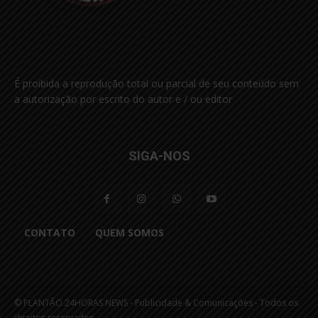
É proibida a reprodução total ou parcial de seu conteúdo sem
a autorização por escrito do autor e / ou editor
SIGA-NOS
CONTATO
QUEM SOMOS
© PLANTÃO 24HORAS NEWS - Publicidade & Comunicações - Todos os
direitos reservados