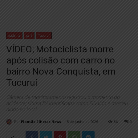
acidente
pará
Tucuruí
VÍDEO; Motociclista morre
após colisão com carro no
bairro Nova Conquista, em
Tucuruí
Câmera de monitoramento registrou o momento do
acidente; vítima foi identificada como Elivaldo e morreu
ainda no local.
Por
Plantão 24horas News
15 de junho de 2026
86
0