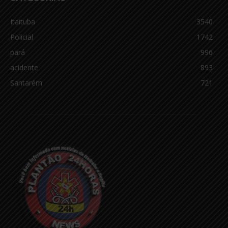
Itaituba
3540
Policial
1742
pará
996
acidente
893
Santarém
721