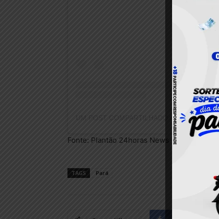
Fonte: Plantão 24horas News – Jornalista N
TAGS
Pará