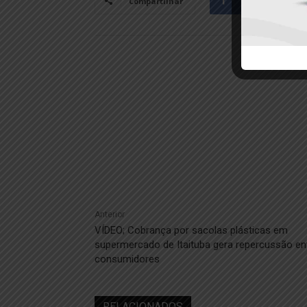
Facebook
Compartilhar
Anterior
VÍDEO; Cobrança por sacolas plásticas em
supermercado de Itaituba gera repercussão en
consumidores
RELACIONADOS