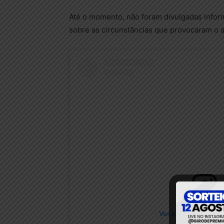
Até o momento, não foram divulgadas inform
sobre as circunstâncias que provocaram o 
Ver essa foto no I