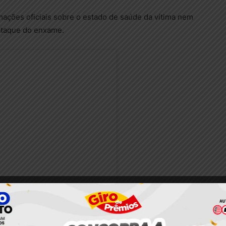
ações oficiais sobre o estado de saúde da vítima nem
ataque do enxame.
nstagram