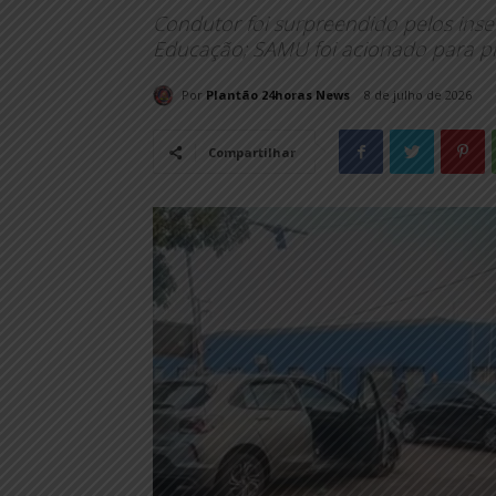
Condutor foi surpreendido pelos inse
Educação; SAMU foi acionado para pr
Por
Plantão 24horas News
8 de julho de 2026
Compartilhar