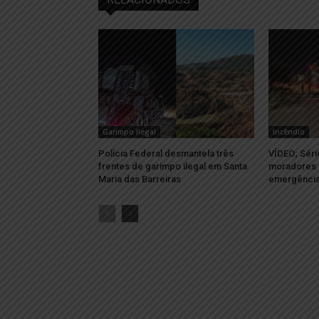
Garimpo Ilegal
Incêndio
Polícia Federal desmantela três
VÍDEO; Séri
frentes de garimpo ilegal em Santa
moradores 
Maria das Barreiras
emergência