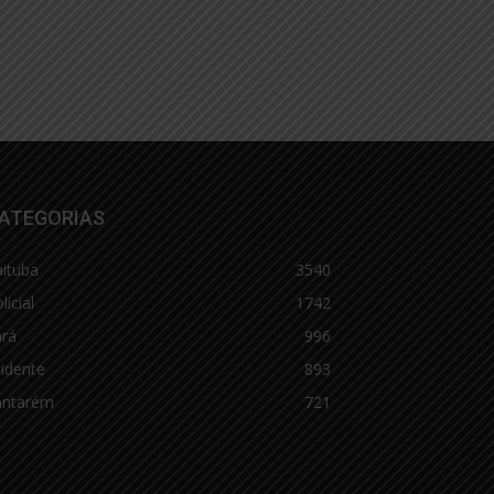
ATEGORIAS
aituba
3540
licial
1742
ará
996
idente
893
antarém
721