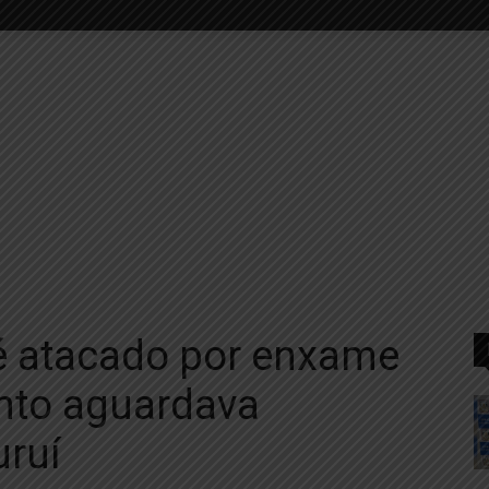
 é atacado por enxame
nto aguardava
ruí