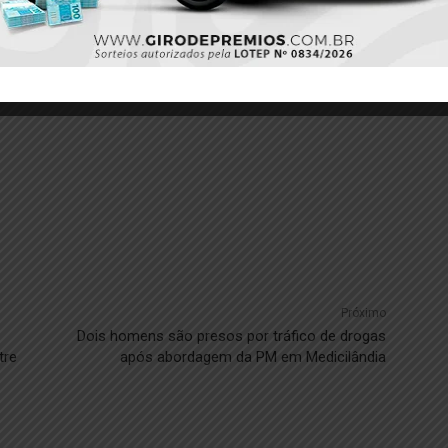
Twitter
Pinterest
Próximo
Dois homens são presos por tráfico de drogas
tre
após abordagem da PM em Medicilândia