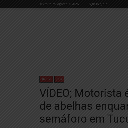
sexta-feira, agosto 7, 2026
Sign in / Join
Ataque
pará
VÍDEO; Motorista
de abelhas enqua
semáforo em Tucu