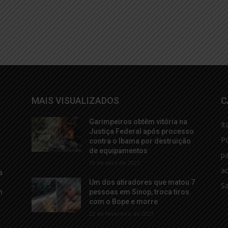
MAIS VISUALIZADOS
C
Garimpeiros obtêm vitória na
It
a
Justiça Federal após processo
Po
contra o Ibama por destruição
de equipamentos
p
19 de abril de 2023
ac
a
Um dos atiradores que matou 7
S
m
pessoas em Sinop, troca tiros
com o Bope e morre
22 de fevereiro de 2023