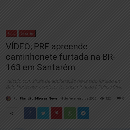
Furto
Santarém
VÍDEO; PRF apreende
caminhonete furtada na BR-
163 em Santarém
Veículo com sinais de adulteração havia sido furtado em
Belo Horizonte; condutor foi encaminhado à Polícia Civil.
Por
Plantão 24horas News
4 de fevereiro de 2026
122
0