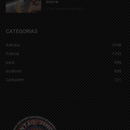
morre
22 de fevereiro de 2023
CATEGORIAS
Itaituba
3548
Policial
1743
pará
998
acidente
898
Santarém
721