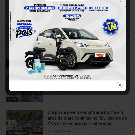
Anterior
Próximo
VÍDEO; Mulher é detida após
Pai é preso suspeito de
ameaçar vítima com faca na
abusar da própria filha de 13
orla de Itaituba
anos em Porto de Moz
RELACIONADOS
Homem é detido após furtar celular
dentro de panificadora em Itaituba
8 de agosto de 2026
Furto
Corpo de jovem encontrada morta em
área de mata continua no IML; exame de
DNA é necessário para liberação
4 de agosto de 2026
Investigação