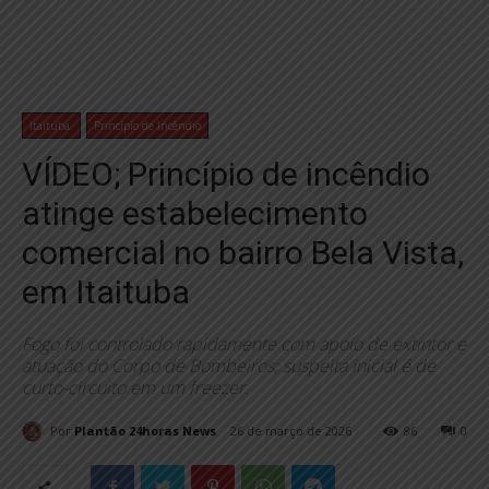
Itaituba
Princípio de Incêndio
VÍDEO; Princípio de incêndio
atinge estabelecimento
comercial no bairro Bela Vista,
em Itaituba
Fogo foi controlado rapidamente com apoio de extintor e
atuação do Corpo de Bombeiros; suspeita inicial é de
curto-circuito em um freezer.
Por
Plantão 24horas News
26 de março de 2026
86
0