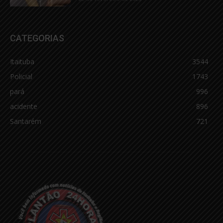
CATEGORIAS
Itaituba
3544
Policial
1743
pará
996
acidente
896
Santarém
721