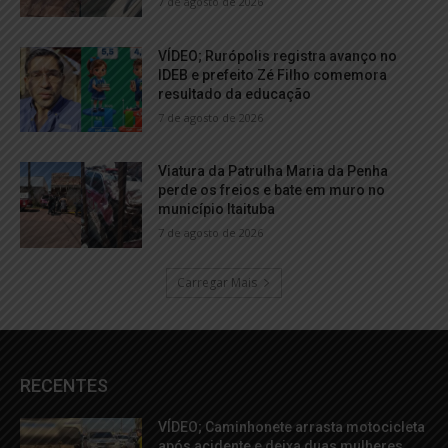
7 de agosto de 2026
VÍDEO; Rurópolis registra avanço no
IDEB e prefeito Zé Filho comemora
resultado da educação
7 de agosto de 2026
Viatura da Patrulha Maria da Penha
perde os freios e bate em muro no
município Itaituba
7 de agosto de 2026
Carregar Mais
RECENTES
VÍDEO; Caminhonete arrasta motocicleta
após acidente e deixa duas mulheres