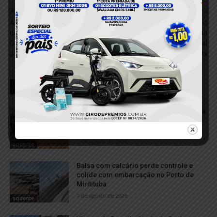
Anterior
Próximo
Adolescente é apreendido
Festival Pepita marca novo
com drogas e faca durante
capítulo na cultura de Itaituba
Operação Força Total em
com proposta multicultural
Jacareacanga
inédita
RELACIONADOS
VÍDEO; Caminhonete arrasta motocicleta
após acidente e deixa duas mulheres
feridas em Itaituba
7 de agosto de 2026
acidente
Balsa com calcário perde controle e
colide com embarcação no Porto de
Miritituba
7 de agosto de 2026
acidente